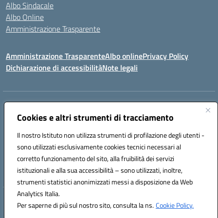
Albo Sindacale
Albo Online
Amministrazione Trasparente
Amministrazione Trasparente
Albo online
Privacy Policy
Dichiarazione di accessibilità
Note legali
Centralino:
0923 569559
Email:
tpis02200a@istruzione.it
Posta elettronica certificata (PEC):
Cookies e altri strumenti di tracciamento
tpis02200a@pec.istruzione.it
Codice fiscale: 93066580817
Il nostro Istituto non utilizza strumenti di profilazione degli utenti -
Codice meccanografico:
TPIS02200A
sono utilizzati esclusivamente cookies tecnici necessari al
corretto funzionamento del sito, alla fruibilità dei servizi
VIA CESARÒ, 36 - 91016 ERICE - CASA SANTA (TP)
istituzionali e alla sua accessibilità – sono utilizzati, inoltre,
Telefono: 0923569559
strumenti statistici anonimizzati messi a disposizione da Web
Analytics Italia.
Hosting & Powered by 3D Solution S.r.l.
Per saperne di più sul nostro sito, consulta la ns.
Cookie Policy.
Concept & Design by Designers Italia