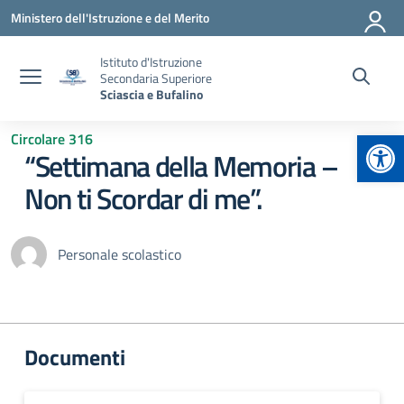
Vai ai contenuti
Vai al menu di navigazione
Vai al footer
Ministero dell'Istruzione e del Merito
Istituto d'Istruzione
Secondaria Superiore
Sciascia e Bufalino
Apr
Circolare 316
“Settimana della Memoria –
Non ti Scordar di me”.
Personale scolastico
Documenti