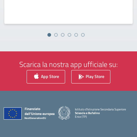
Scarica la nostra app ufficiale su:
App Store
Play Store
Istituto d'Istruzione Secondaria Superiore
Sciascia e Bufalino
Erice (TP)
— Visita la pagina iniziale della scuola