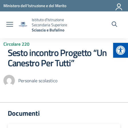
Vai ai contenuti
Vai al menu di navigazione
Vai al footer
Ministero dell'Istruzione e del Merito
Istituto d'Istruzione
Secondaria Superiore
Sciascia e Bufalino
Apr
Circolare 220
Sesto incontro Progetto “Un
Canestro Per Tutti”
Personale scolastico
Documenti