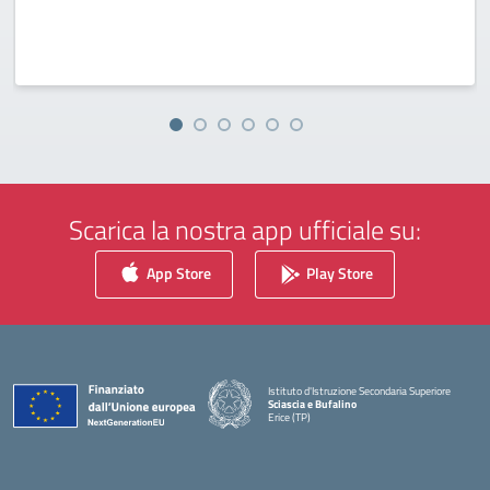
Scarica la nostra app ufficiale su:
App Store
Play Store
Istituto d'Istruzione Secondaria Superiore
Sciascia e Bufalino
Erice (TP)
— Visita la pagina iniziale della scuola