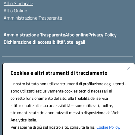
Albo Sindacale
Albo Online
Amministrazione Trasparente
Amministrazione Trasparente
Albo online
Privacy Policy
Dichiarazione di accessibilità
Note legali
Centralino:
0923 569559
Email:
tpis02200a@istruzione.it
Posta elettronica certificata (PEC):
Cookies e altri strumenti di tracciamento
tpis02200a@pec.istruzione.it
Codice fiscale: 93066580817
Il nostro Istituto non utilizza strumenti di profilazione degli utenti -
Codice meccanografico:
TPIS02200A
sono utilizzati esclusivamente cookies tecnici necessari al
corretto funzionamento del sito, alla fruibilità dei servizi
VIA CESARÒ, 36 - 91016 ERICE - CASA SANTA (TP)
istituzionali e alla sua accessibilità – sono utilizzati, inoltre,
Telefono: 0923569559
strumenti statistici anonimizzati messi a disposizione da Web
Analytics Italia.
Hosting & Powered by 3D Solution S.r.l.
Per saperne di più sul nostro sito, consulta la ns.
Cookie Policy.
Concept & Design by Designers Italia