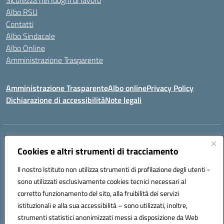
Sicurezza nei luoghi di lavoro
Albo RSU
Contatti
Albo Sindacale
Albo Online
Amministrazione Trasparente
Amministrazione Trasparente
Albo online
Privacy Policy
Dichiarazione di accessibilità
Note legali
Centralino:
0923 569559
Email:
tpis02200a@istruzione.it
Posta elettronica certificata (PEC):
Cookies e altri strumenti di tracciamento
tpis02200a@pec.istruzione.it
Codice fiscale: 93066580817
Il nostro Istituto non utilizza strumenti di profilazione degli utenti -
Codice meccanografico:
TPIS02200A
sono utilizzati esclusivamente cookies tecnici necessari al
corretto funzionamento del sito, alla fruibilità dei servizi
VIA CESARÒ, 36 - 91016 ERICE - CASA SANTA (TP)
istituzionali e alla sua accessibilità – sono utilizzati, inoltre,
Telefono: 0923569559
strumenti statistici anonimizzati messi a disposizione da Web