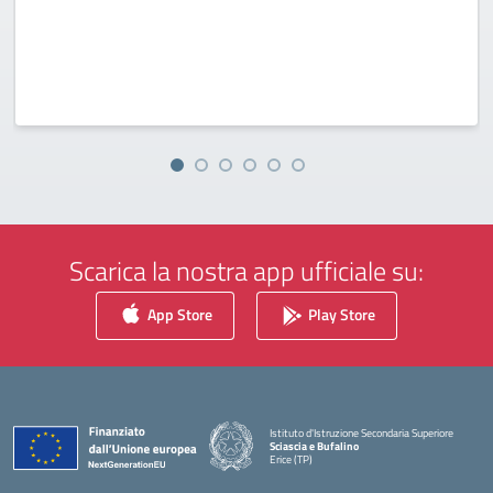
Scarica la nostra app ufficiale su:
App Store
Play Store
Istituto d'Istruzione Secondaria Superiore
Sciascia e Bufalino
Erice (TP)
— Visita la pagina iniziale della scuola