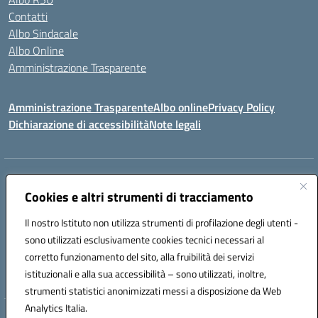
Contatti
Albo Sindacale
Albo Online
Amministrazione Trasparente
Amministrazione Trasparente
Albo online
Privacy Policy
Dichiarazione di accessibilità
Note legali
Centralino:
0923 569559
Email:
tpis02200a@istruzione.it
Posta elettronica certificata (PEC):
Cookies e altri strumenti di tracciamento
tpis02200a@pec.istruzione.it
Codice fiscale: 93066580817
Il nostro Istituto non utilizza strumenti di profilazione degli utenti -
Codice meccanografico:
TPIS02200A
sono utilizzati esclusivamente cookies tecnici necessari al
corretto funzionamento del sito, alla fruibilità dei servizi
VIA CESARÒ, 36 - 91016 ERICE - CASA SANTA (TP)
istituzionali e alla sua accessibilità – sono utilizzati, inoltre,
Telefono: 0923569559
strumenti statistici anonimizzati messi a disposizione da Web
Analytics Italia.