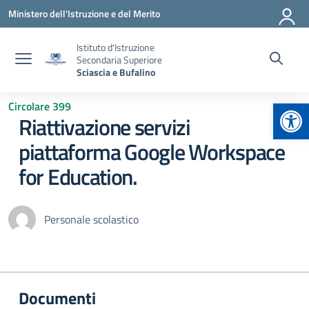
Vai ai contenuti
Vai al menu di navigazione
Vai al footer
Ministero dell'Istruzione e del Merito
Istituto d'Istruzione
Secondaria Superiore
Sciascia e Bufalino
Apr
Circolare 399
Riattivazione servizi
piattaforma Google Workspace
for Education.
Personale scolastico
Documenti