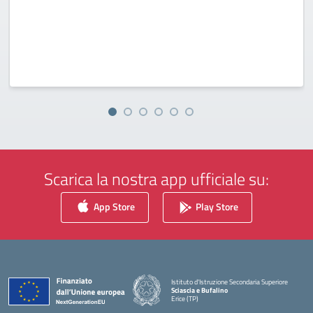
Scarica la nostra app ufficiale su:
App Store
Play Store
Istituto d'Istruzione Secondaria Superiore
Sciascia e Bufalino
Erice (TP)
— Visita la pagina iniziale della scuola