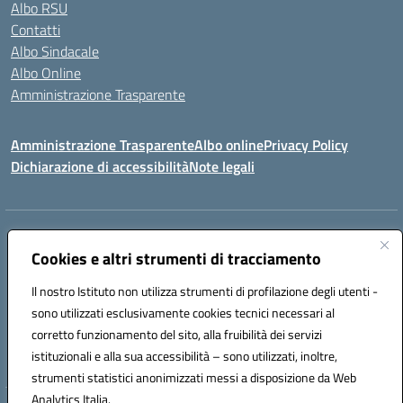
Albo RSU
Contatti
Albo Sindacale
Albo Online
Amministrazione Trasparente
Amministrazione Trasparente
Albo online
Privacy Policy
Dichiarazione di accessibilità
Note legali
Centralino:
0923 569559
Email:
tpis02200a@istruzione.it
Posta elettronica certificata (PEC):
Cookies e altri strumenti di tracciamento
tpis02200a@pec.istruzione.it
Codice fiscale: 93066580817
Il nostro Istituto non utilizza strumenti di profilazione degli utenti -
Codice meccanografico:
TPIS02200A
sono utilizzati esclusivamente cookies tecnici necessari al
corretto funzionamento del sito, alla fruibilità dei servizi
VIA CESARÒ, 36 - 91016 ERICE - CASA SANTA (TP)
istituzionali e alla sua accessibilità – sono utilizzati, inoltre,
Telefono: 0923569559
strumenti statistici anonimizzati messi a disposizione da Web
Analytics Italia.