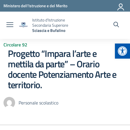
Vai ai contenuti
Vai al menu di navigazione
Vai al footer
Ministero dell'Istruzione e del Merito
Istituto d'Istruzione
Secondaria Superiore
Sciascia e Bufalino
Apr
Circolare 92
Progetto “Impara l’arte e
mettila da parte” – Orario
docente Potenziamento Arte e
territorio.
Personale scolastico