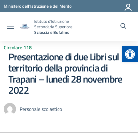
Vai ai contenuti
Vai al menu di navigazione
Vai al footer
Ministero dell'Istruzione e del Merito
Istituto d'Istruzione
Secondaria Superiore
Sciascia e Bufalino
Apr
Circolare 118
Presentazione di due Libri sul
territorio della provincia di
Trapani – lunedì 28 novembre
2022
Personale scolastico