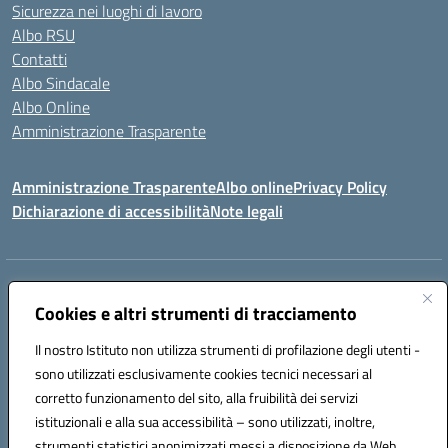
Sicurezza nei luoghi di lavoro
Albo RSU
Contatti
Albo Sindacale
Albo Online
Amministrazione Trasparente
Amministrazione Trasparente
Albo online
Privacy Policy
Dichiarazione di accessibilità
Note legali
Centralino:
0923 569559
Email:
tpis02200a@istruzione.it
Posta elettronica certificata (PEC):
Cookies e altri strumenti di tracciamento
tpis02200a@pec.istruzione.it
Codice fiscale: 93066580817
Il nostro Istituto non utilizza strumenti di profilazione degli utenti -
Codice meccanografico:
TPIS02200A
sono utilizzati esclusivamente cookies tecnici necessari al
corretto funzionamento del sito, alla fruibilità dei servizi
VIA CESARÒ, 36 - 91016 ERICE - CASA SANTA (TP)
istituzionali e alla sua accessibilità – sono utilizzati, inoltre,
Telefono: 0923569559
strumenti statistici anonimizzati messi a disposizione da Web