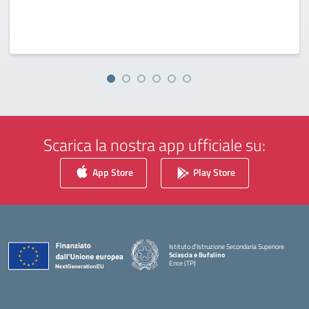
Scarica la nostra app ufficiale su:
App Store
Play Store
Istituto d'Istruzione Secondaria Superiore
Sciascia e Bufalino
Erice (TP)
— Visita la pagina iniziale della scuola