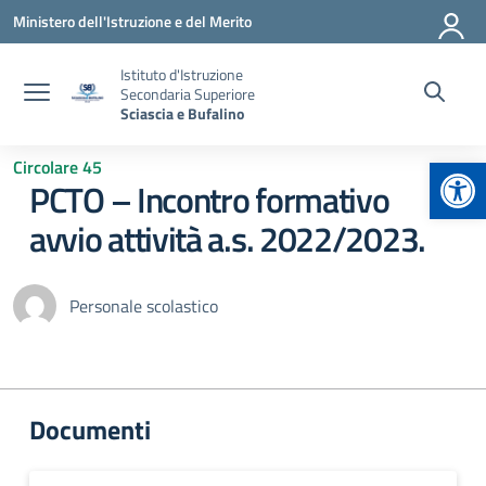
Vai ai contenuti
Vai al menu di navigazione
Vai al footer
Ministero dell'Istruzione e del Merito
Istituto d'Istruzione
Secondaria Superiore
Sciascia e Bufalino
Apr
Circolare 45
PCTO – Incontro formativo
avvio attività a.s. 2022/2023.
Personale scolastico
Documenti