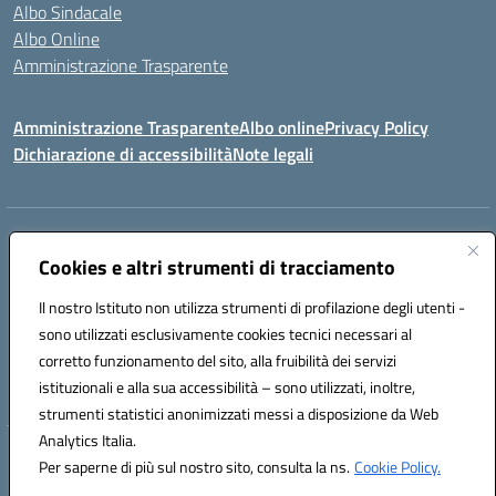
Albo Sindacale
Albo Online
Amministrazione Trasparente
Amministrazione Trasparente
Albo online
Privacy Policy
Dichiarazione di accessibilità
Note legali
Centralino:
0923 569559
Email:
tpis02200a@istruzione.it
Posta elettronica certificata (PEC):
Cookies e altri strumenti di tracciamento
tpis02200a@pec.istruzione.it
Codice fiscale: 93066580817
Il nostro Istituto non utilizza strumenti di profilazione degli utenti -
Codice meccanografico:
TPIS02200A
sono utilizzati esclusivamente cookies tecnici necessari al
corretto funzionamento del sito, alla fruibilità dei servizi
VIA CESARÒ, 36 - 91016 ERICE - CASA SANTA (TP)
istituzionali e alla sua accessibilità – sono utilizzati, inoltre,
Telefono: 0923569559
strumenti statistici anonimizzati messi a disposizione da Web
Analytics Italia.
Hosting & Powered by 3D Solution S.r.l.
Per saperne di più sul nostro sito, consulta la ns.
Cookie Policy.
Concept & Design by Designers Italia