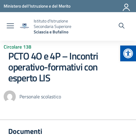
Vai ai contenuti
Vai al menu di navigazione
Vai al footer
Ministero dell'Istruzione e del Merito
Istituto d'Istruzione
Secondaria Superiore
Sciascia e Bufalino
Apr
Circolare 138
PCTO 4O e 4P – Incontri
operativo-formativi con
esperto LIS
Personale scolastico
Documenti