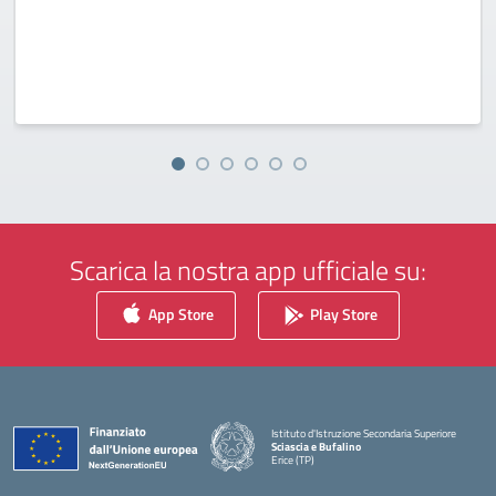
Scarica la nostra app ufficiale su:
App Store
Play Store
Istituto d'Istruzione Secondaria Superiore
Sciascia e Bufalino
Erice (TP)
— Visita la pagina iniziale della scuola