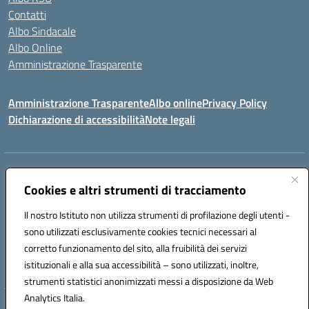
Contatti
Albo Sindacale
Albo Online
Amministrazione Trasparente
Amministrazione Trasparente
Albo online
Privacy Policy
Dichiarazione di accessibilità
Note legali
Centralino:
0923 569559
Email:
tpis02200a@istruzione.it
Posta elettronica certificata (PEC):
Cookies e altri strumenti di tracciamento
tpis02200a@pec.istruzione.it
Codice fiscale: 93066580817
Il nostro Istituto non utilizza strumenti di profilazione degli utenti -
Codice meccanografico:
TPIS02200A
sono utilizzati esclusivamente cookies tecnici necessari al
corretto funzionamento del sito, alla fruibilità dei servizi
VIA CESARÒ, 36 - 91016 ERICE - CASA SANTA (TP)
istituzionali e alla sua accessibilità – sono utilizzati, inoltre,
Telefono: 0923569559
strumenti statistici anonimizzati messi a disposizione da Web
Analytics Italia.
Hosting & Powered by 3D Solution S.r.l.