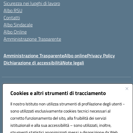
Sicurezza nei luoghi di lavoro
Albo RSU
Contatti
Albo Sindacale
Albo Online
Amministrazione Trasparente
Amministrazione Trasparente
Albo online
Privacy Policy
Dichiarazione di accessibilità
Note legali
Centralino:
0923 569559
Email:
tpis02200a@istruzione.it
Posta elettronica certificata (PEC):
Cookies e altri strumenti di tracciamento
tpis02200a@pec.istruzione.it
Codice fiscale: 93066580817
Il nostro Istituto non utilizza strumenti di profilazione degli utenti -
Codice meccanografico:
TPIS02200A
sono utilizzati esclusivamente cookies tecnici necessari al
corretto funzionamento del sito, alla fruibilità dei servizi
VIA CESARÒ, 36 - 91016 ERICE - CASA SANTA (TP)
istituzionali e alla sua accessibilità – sono utilizzati, inoltre,
Telefono: 0923569559
strumenti statistici anonimizzati messi a disposizione da Web