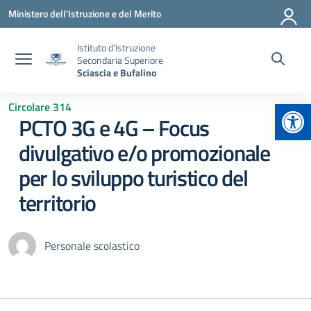
Vai ai contenuti
Vai al menu di navigazione
Vai al footer
Ministero dell'Istruzione e del Merito
Istituto d'Istruzione
Secondaria Superiore
Sciascia e Bufalino
Apr
Circolare 314
PCTO 3G e 4G – Focus
divulgativo e/o promozionale
per lo sviluppo turistico del
territorio
Personale scolastico