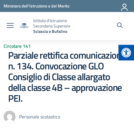
Vai ai contenuti
Vai al menu di navigazione
Vai al footer
Ministero dell'Istruzione e del Merito
Istituto d'Istruzione
Secondaria Superiore
Sciascia e Bufalino
Apr
Circolare 141
Parziale rettifica comunicazione
n. 134. Convocazione GLO
Consiglio di Classe allargato
della classe 4B – approvazione
PEI.
Personale scolastico