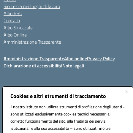
Sicurezza nei luoghi di lavoro
Albo RSU
Contatti
Albo Sindacale
Albo Online
Amministrazione Trasparente
Amministrazione Trasparente
Albo online
Privacy Policy
Dichiarazione di accessibilità
Note legali
Centralino:
0923 569559
Email:
tpis02200a@istruzione.it
Posta elettronica certificata (PEC):
Cookies e altri strumenti di tracciamento
tpis02200a@pec.istruzione.it
Codice fiscale: 93066580817
Il nostro Istituto non utilizza strumenti di profilazione degli utenti -
Codice meccanografico:
TPIS02200A
sono utilizzati esclusivamente cookies tecnici necessari al
corretto funzionamento del sito, alla fruibilità dei servizi
VIA CESARÒ, 36 - 91016 ERICE - CASA SANTA (TP)
istituzionali e alla sua accessibilità – sono utilizzati, inoltre,
Telefono: 0923569559