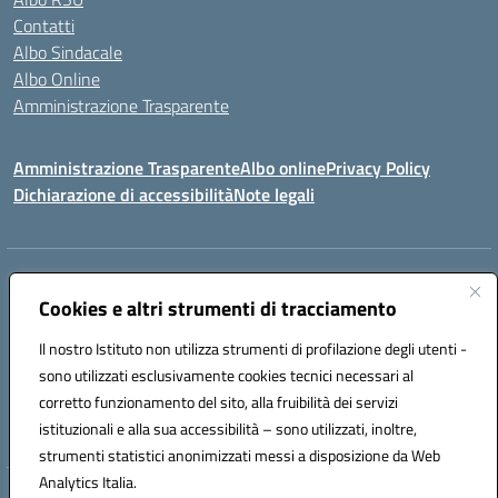
Contatti
Albo Sindacale
Albo Online
Amministrazione Trasparente
Amministrazione Trasparente
Albo online
Privacy Policy
Dichiarazione di accessibilità
Note legali
Centralino:
0923 569559
Email:
tpis02200a@istruzione.it
Posta elettronica certificata (PEC):
Cookies e altri strumenti di tracciamento
tpis02200a@pec.istruzione.it
Codice fiscale: 93066580817
Il nostro Istituto non utilizza strumenti di profilazione degli utenti -
Codice meccanografico:
TPIS02200A
sono utilizzati esclusivamente cookies tecnici necessari al
corretto funzionamento del sito, alla fruibilità dei servizi
VIA CESARÒ, 36 - 91016 ERICE - CASA SANTA (TP)
istituzionali e alla sua accessibilità – sono utilizzati, inoltre,
Telefono: 0923569559
strumenti statistici anonimizzati messi a disposizione da Web
Analytics Italia.