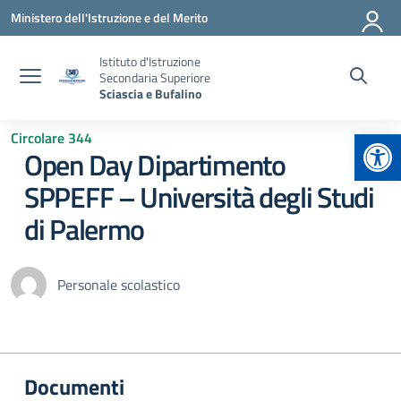
Vai ai contenuti
Vai al menu di navigazione
Vai al footer
Ministero dell'Istruzione e del Merito
Istituto d'Istruzione
Secondaria Superiore
Sciascia e Bufalino
Apr
Circolare 344
Open Day Dipartimento
SPPEFF – Università degli Studi
di Palermo
Personale scolastico
Documenti