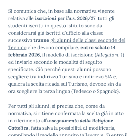
Si comunica che, in base alla normativa vigente
relativa alle
iscrizioni per l’a.s. 2026/27
, tutti gli
studenti iscritti in questo Istituto sono da
considerarsi già iscritti d’ufficio alla classe
successiva
tranne
gli alunni delle classi seconde del
Tecnico
che devono compilare,
entro sabato 14
febbraio 2026
, il modello di iscrizione (
Allegato n. 1
)
ed inviarlo secondo le modalità di seguito
specificate. Ciò perché questi alunni possono
scegliere tra indirizzo Turismo e indirizzo SIA e,
qualora la scelta ricada sul Turismo, devono sin da
ora scegliere la terza lingua (Tedesco o Spagnolo).
Per tutti gli alunni, si precisa che, come da
normativa, si ritiene confermata la scelta già in atto
in riferimento all’
insegnamento della Religione
Cattolica
, fatta salva la possibilità di modificarla,
compilando il modello apposito (
Allegato n. 2
) entro il