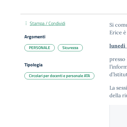
Stampa / Condividi
Si comu
Erice 
Argomenti
lunedì
PERSONALE
Sicurezza
presso 
Tipologia
l’infor
d’Istitu
Circolari per docenti e personale ATA
La sess
della r