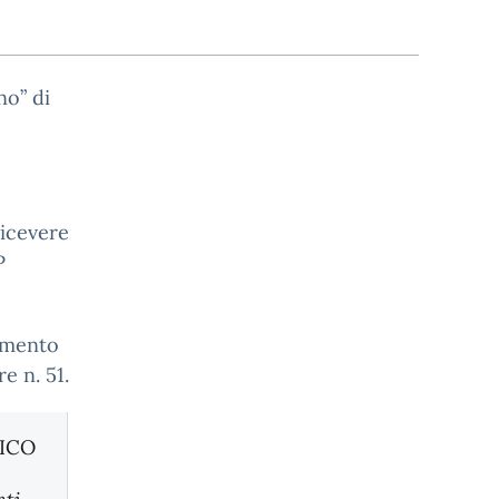
no” di
ricevere
P
gimento
e n. 51.
TICO