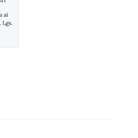
nti
 ai
. Lgs.