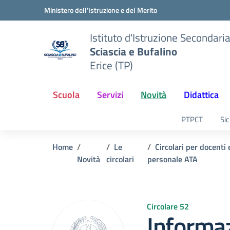
Vai ai contenuti
Vai al menu di navigazione
Vai al footer
Ministero dell'Istruzione e del Merito
Istituto d'Istruzione Secondari
Sciascia e Bufalino
Erice (TP)
Scuola
Servizi
Novità
Didattica
PTPCT
Sic
Home
Le
Circolari per docenti 
Novità
circolari
personale ATA
Circolare 52
Informaz