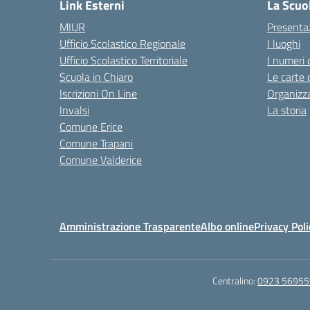
Link Esterni
La Scuo
MIUR
Presenta
Ufficio Scolastico Regionale
I luoghi
Ufficio Scolastico Territoriale
I numeri 
Scuola in Chiaro
Le carte 
Iscrizioni On Line
Organizz
Invalsi
La storia
Comune Erice
Comune Trapani
Comune Valderice
Amministrazione Trasparente
Albo online
Privacy Poli
Centralino:
0923 56955