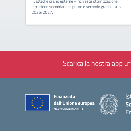
: Cattedre orario esterne – richiesta ottimizzazione
istruzione secondaria di primo e secondo grado – a. s.
2026/2027.
Scarica la nostra app uff
Is
Sc
Er
— 