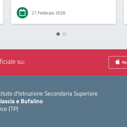
27 Febbraio 2026
iciale su:
App
tituto d'Istruzione Secondaria Superiore
iascia e Bufalino
ice (TP)
Visita la pagina iniziale della scuola