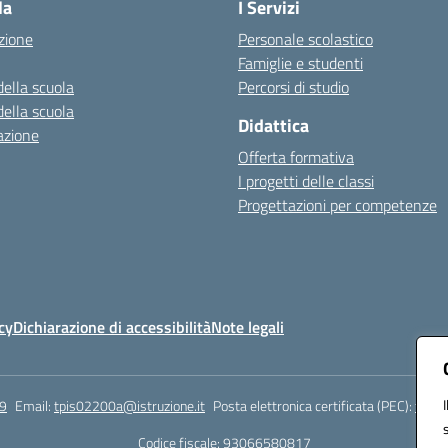
la
I Servizi
zione
Personale scolastico
Famiglie e studenti
della scuola
Percorsi di studio
della scuola
Didattica
azione
Offerta formativa
I progetti delle classi
Progettazioni per competenze
cy
Dichiarazione di accessibilità
Note legali
9
Email:
tpis02200a@istruzione.it
Posta elettronica certificata (PEC):
tpis0
Codice fiscale: 93066580817