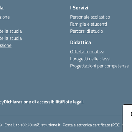
la
I Servizi
zione
Personale scolastico
Famiglie e studenti
della scuola
Percorsi di studio
della scuola
Didattica
azione
Offerta formativa
I progetti delle classi
Progettazioni per competenze
cy
Dichiarazione di accessibilità
Note legali
9
Email:
tpis02200a@istruzione.it
Posta elettronica certificata (PEC):
tpis0