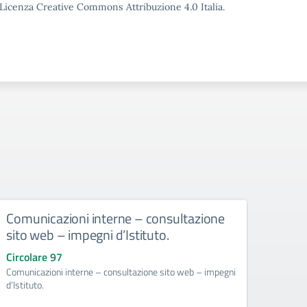
o Licenza Creative Commons Attribuzione 4.0 Italia.
Comunicazioni interne – consultazione
Dispo
sito web – impegni d’Istituto.
e dei
scol
Circolare 97
resp
Comunicazioni interne – consultazione sito web – impegni
Intel
d’Istituto.
scola