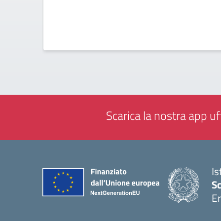
Scarica la nostra app uff
Is
Sc
Er
— 