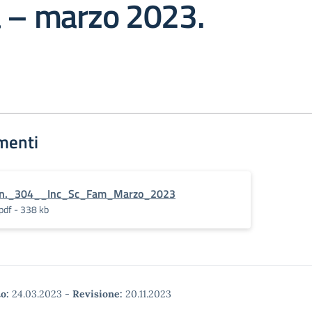
a – marzo 2023.
menti
n._304__Inc_Sc_Fam_Marzo_2023
pdf - 338 kb
o:
24.03.2023
-
Revisione:
20.11.2023