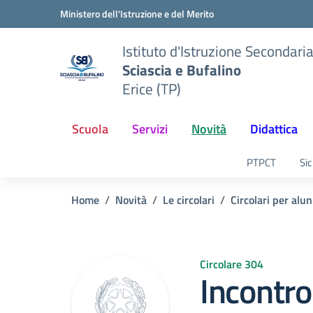
Vai ai contenuti
Vai al menu di navigazione
Vai al footer
Ministero dell'Istruzione e del Merito
Istituto d'Istruzione Secondari
Sciascia e Bufalino
Erice (TP)
Scuola
Servizi
Novità
Didattica
PTPCT
Sic
Home
Novità
Le circolari
Circolari per alun
Circolare 304
Incontro