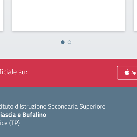
iciale su:
App
tituto d'Istruzione Secondaria Superiore
iascia e Bufalino
ice (TP)
Visita la pagina iniziale della scuola