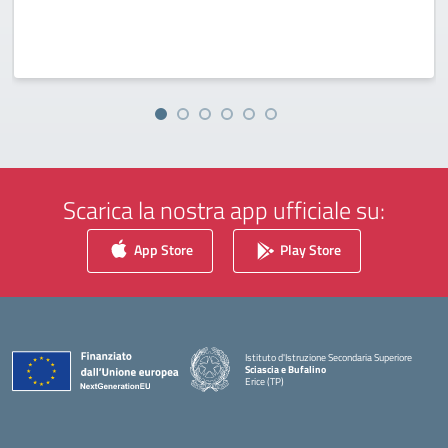
Scarica la nostra app ufficiale su:
App Store
Play Store
Istituto d'Istruzione Secondaria Superiore
Sciascia e Bufalino
Erice (TP)
— Visita la pagina iniziale della scuola