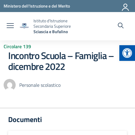
Vai ai contenuti
Vai al menu di navigazione
Vai al footer
Ministero dell'Istruzione e del Merito
Istituto d'Istruzione
Secondaria Superiore
Sciascia e Bufalino
Apr
Circolare 139
Incontro Scuola – Famiglia –
dicembre 2022
Personale scolastico
Documenti