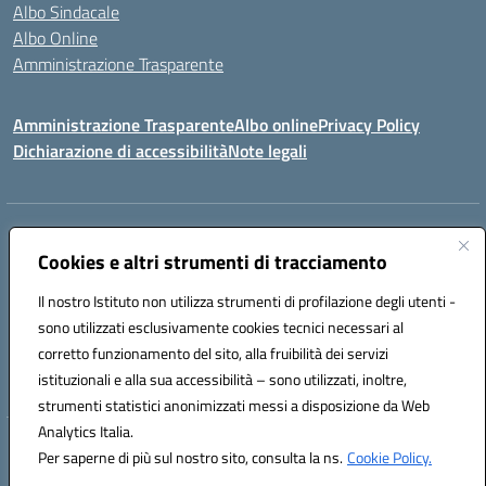
Albo Sindacale
Albo Online
Amministrazione Trasparente
Amministrazione Trasparente
Albo online
Privacy Policy
Dichiarazione di accessibilità
Note legali
Centralino:
0923 569559
Email:
tpis02200a@istruzione.it
Posta elettronica certificata (PEC):
Cookies e altri strumenti di tracciamento
tpis02200a@pec.istruzione.it
Codice fiscale: 93066580817
Il nostro Istituto non utilizza strumenti di profilazione degli utenti -
Codice meccanografico:
TPIS02200A
sono utilizzati esclusivamente cookies tecnici necessari al
corretto funzionamento del sito, alla fruibilità dei servizi
VIA CESARÒ, 36 - 91016 ERICE - CASA SANTA (TP)
istituzionali e alla sua accessibilità – sono utilizzati, inoltre,
Telefono: 0923569559
strumenti statistici anonimizzati messi a disposizione da Web
Analytics Italia.
Hosting & Powered by 3D Solution S.r.l.
Per saperne di più sul nostro sito, consulta la ns.
Cookie Policy.
Concept & Design by Designers Italia