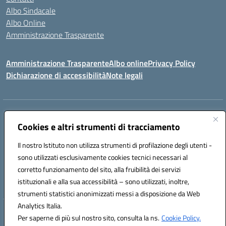
Albo Sindacale
Albo Online
Amministrazione Trasparente
Amministrazione Trasparente
Albo online
Privacy Policy
Dichiarazione di accessibilità
Note legali
Centralino:
0923 569559
Email:
tpis02200a@istruzione.it
Posta elettronica certificata (PEC):
Cookies e altri strumenti di tracciamento
tpis02200a@pec.istruzione.it
Codice fiscale: 93066580817
Il nostro Istituto non utilizza strumenti di profilazione degli utenti -
Codice meccanografico:
TPIS02200A
sono utilizzati esclusivamente cookies tecnici necessari al
corretto funzionamento del sito, alla fruibilità dei servizi
VIA CESARÒ, 36 - 91016 ERICE - CASA SANTA (TP)
istituzionali e alla sua accessibilità – sono utilizzati, inoltre,
Telefono: 0923569559
strumenti statistici anonimizzati messi a disposizione da Web
Analytics Italia.
Hosting & Powered by 3D Solution S.r.l.
Per saperne di più sul nostro sito, consulta la ns.
Cookie Policy.
Concept & Design by Designers Italia