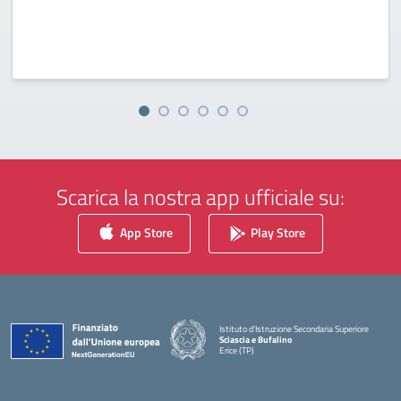
Scarica la nostra app ufficiale su:
App Store
Play Store
Istituto d'Istruzione Secondaria Superiore
Sciascia e Bufalino
Erice (TP)
— Visita la pagina iniziale della scuola