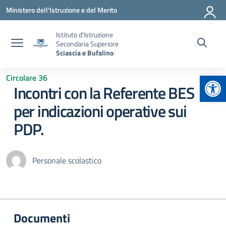
Vai ai contenuti
Vai al menu di navigazione
Vai al footer
Ministero dell'Istruzione e del Merito
Istituto d'Istruzione
Secondaria Superiore
Sciascia e Bufalino
Apr
Circolare 36
Incontri con la Referente BES
per indicazioni operative sui
PDP.
Personale scolastico
Documenti