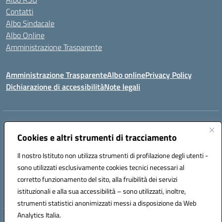
Contatti
Albo Sindacale
Albo Online
Amministrazione Trasparente
Amministrazione Trasparente
Albo online
Privacy Policy
Dichiarazione di accessibilità
Note legali
Centralino:
0923 569559
Email:
tpis02200a@istruzione.it
Posta elettronica certificata (PEC):
Cookies e altri strumenti di tracciamento
tpis02200a@pec.istruzione.it
Codice fiscale: 93066580817
Il nostro Istituto non utilizza strumenti di profilazione degli utenti -
Codice meccanografico:
TPIS02200A
sono utilizzati esclusivamente cookies tecnici necessari al
corretto funzionamento del sito, alla fruibilità dei servizi
VIA CESARÒ, 36 - 91016 ERICE - CASA SANTA (TP)
istituzionali e alla sua accessibilità – sono utilizzati, inoltre,
Telefono: 0923569559
strumenti statistici anonimizzati messi a disposizione da Web
Analytics Italia.