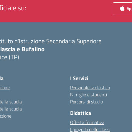
iciale su:
App
tituto d'Istruzione Secondaria Superiore
iascia e Bufalino
ice (TP)
Visita la pagina iniziale della scuola
la
I Servizi
zione
Personale scolastico
Famiglie e studenti
della scuola
Percorsi di studio
della scuola
Didattica
azione
Offerta formativa
I progetti delle classi