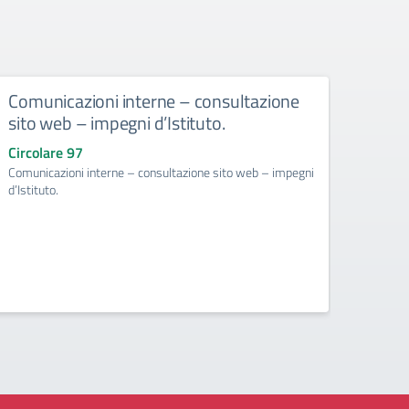
Comunicazioni interne – consultazione
Dispo
sito web – impegni d’Istituto.
e dei
scol
Circolare 97
resp
Comunicazioni interne – consultazione sito web – impegni
Intel
d’Istituto.
scola
Circol
Disposi
mobili 
respons