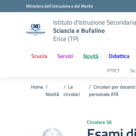
Vai ai contenuti
Vai al menu di navigazione
Vai al footer
Ministero dell'Istruzione e del Merito
Istituto d'Istruzione Secondari
Sciascia e Bufalino
Erice (TP)
Scuola
Servizi
Novità
Didattica
PTPCT
Sic
Home
Le
Circolari per docenti
Novità
circolari
personale ATA
Circolare 56
Esami di