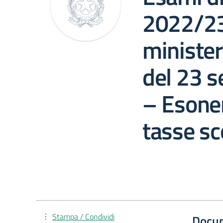
2022/23
minister
del 23 
– Esone
tasse sc
Stampa / Condividi
Docu