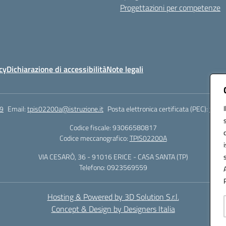
Progettazioni per competenze
cy
Dichiarazione di accessibilità
Note legali
9
Email:
tpis02200a@istruzione.it
Posta elettronica certificata (PEC):
tpis0
Codice fiscale: 93066580817
Codice meccanografico:
TPIS02200A
VIA CESARÒ, 36 - 91016 ERICE - CASA SANTA (TP)
Telefono: 0923569559
Hosting & Powered by 3D Solution S.r.l.
Concept & Design by Designers Italia