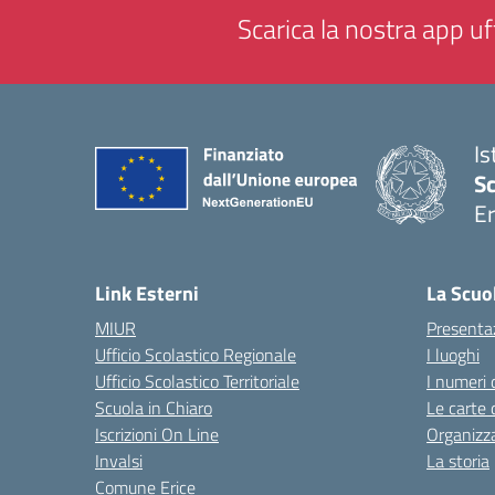
Scarica la nostra app uff
Is
Sc
Er
— 
Link Esterni
La Scuo
MIUR
Presenta
Ufficio Scolastico Regionale
I luoghi
Ufficio Scolastico Territoriale
I numeri 
Scuola in Chiaro
Le carte 
Iscrizioni On Line
Organizz
Invalsi
La storia
Comune Erice