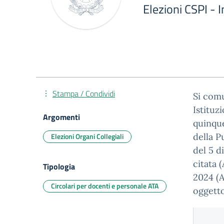
Elezioni CSPI - 
Stampa / Condividi
Si comu
Istituz
Argomenti
quinque
Elezioni Organi Collegiali
della P
del 5 d
citata 
Tipologia
2024 (A
Circolari per docenti e personale ATA
oggetto