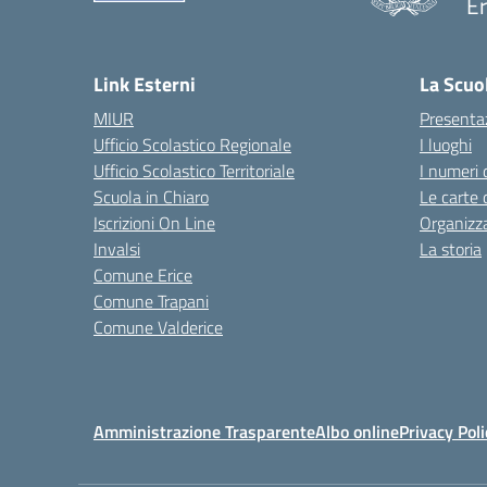
Er
— 
Link Esterni
La Scuo
MIUR
Presenta
Ufficio Scolastico Regionale
I luoghi
Ufficio Scolastico Territoriale
I numeri 
Scuola in Chiaro
Le carte 
Iscrizioni On Line
Organizz
Invalsi
La storia
Comune Erice
Comune Trapani
Comune Valderice
Amministrazione Trasparente
Albo online
Privacy Poli