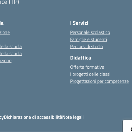
ice (TP)
Visita la pagina iniziale della scuola
la
I Servizi
zione
Personale scolastico
Famiglie e studenti
della scuola
Percorsi di studio
della scuola
Didattica
azione
Offerta formativa
I progetti delle classi
Progettazioni per competenze
cy
Dichiarazione di accessibilità
Note legali