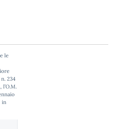
e le
iore
 n. 234
 l’O.M.
gennaio
 in