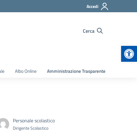
Accedi
Cerca
Apr
ale
Albo Online
Amministrazione Trasparente
Personale scolastico
Dirigente Scolastico