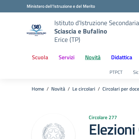
Vai ai contenuti
Vai al menu di navigazione
Vai al footer
Ministero dell'Istruzione e del Merito
Istituto d'Istruzione Secondari
Sciascia e Bufalino
Erice (TP)
Scuola
Servizi
Novità
Didattica
PTPCT
Sic
Home
Novità
Le circolari
Circolari per doc
Circolare 277
Elezioni