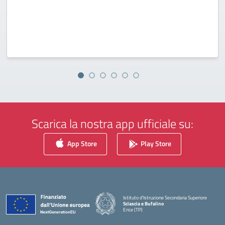
Scarica la nostra app ufficiale su:
App Store
Play Store
Istituto d'Istruzione Secondaria Superiore
Sciascia e Bufalino
Erice (TP)
— Visita la pagina iniziale della scuola