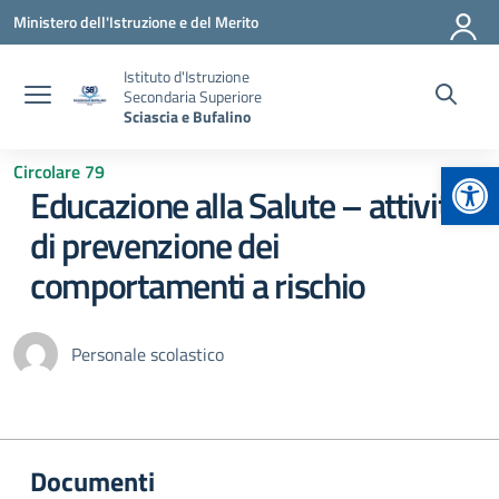
Vai ai contenuti
Vai al menu di navigazione
Vai al footer
Ministero dell'Istruzione e del Merito
Istituto d'Istruzione
Secondaria Superiore
Sciascia e Bufalino
Apr
Circolare 79
Educazione alla Salute – attività
di prevenzione dei
comportamenti a rischio
Personale scolastico
Documenti