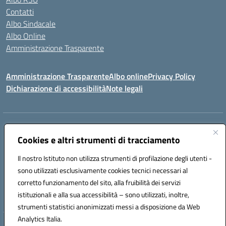
Contatti
Albo Sindacale
Albo Online
Amministrazione Trasparente
Amministrazione Trasparente
Albo online
Privacy Policy
Dichiarazione di accessibilità
Note legali
Centralino:
0923 569559
Email:
tpis02200a@istruzione.it
Posta elettronica certificata (PEC):
Cookies e altri strumenti di tracciamento
tpis02200a@pec.istruzione.it
Codice fiscale: 93066580817
Il nostro Istituto non utilizza strumenti di profilazione degli utenti -
Codice meccanografico:
TPIS02200A
sono utilizzati esclusivamente cookies tecnici necessari al
corretto funzionamento del sito, alla fruibilità dei servizi
VIA CESARÒ, 36 - 91016 ERICE - CASA SANTA (TP)
istituzionali e alla sua accessibilità – sono utilizzati, inoltre,
Telefono: 0923569559
strumenti statistici anonimizzati messi a disposizione da Web
Analytics Italia.