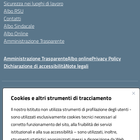
Sicurezza nei luoghi di lavoro
Albo RSU
Contatti
Albo Sindacale
Albo Online
Amministrazione Trasparente
Amministrazione Trasparente
Albo online
Privacy Policy
Dichiarazione di accessibilità
Note legali
Centralino:
0923 569559
Email:
tpis02200a@istruzione.it
Posta elettronica certificata (PEC):
Cookies e altri strumenti di tracciamento
tpis02200a@pec.istruzione.it
Codice fiscale: 93066580817
Il nostro Istituto non utilizza strumenti di profilazione degli utenti -
Codice meccanografico:
TPIS02200A
sono utilizzati esclusivamente cookies tecnici necessari al
corretto funzionamento del sito, alla fruibilità dei servizi
VIA CESARÒ, 36 - 91016 ERICE - CASA SANTA (TP)
istituzionali e alla sua accessibilità – sono utilizzati, inoltre,
Telefono: 0923569559
strumenti statistici anonimizzati messi a disposizione da Web