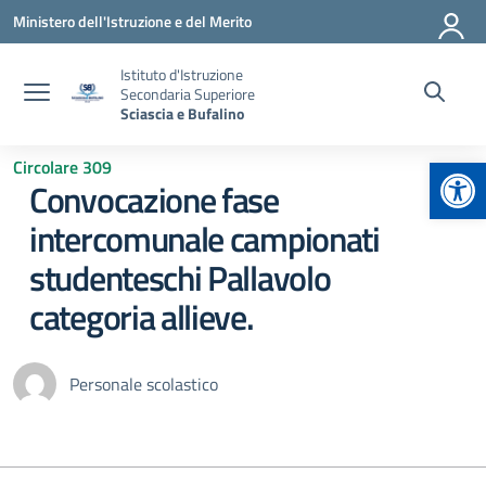
Vai ai contenuti
Vai al menu di navigazione
Vai al footer
Ministero dell'Istruzione e del Merito
Istituto d'Istruzione
Secondaria Superiore
Sciascia e Bufalino
Apr
Circolare 309
Convocazione fase
intercomunale campionati
studenteschi Pallavolo
categoria allieve.
Personale scolastico