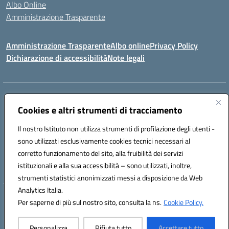
Albo Online
Amministrazione Trasparente
Amministrazione Trasparente
Albo online
Privacy Policy
Dichiarazione di accessibilità
Note legali
Centralino:
0923 569559
Email:
tpis02200a@istruzione.it
Posta elettronica certificata (PEC):
Cookies e altri strumenti di tracciamento
tpis02200a@pec.istruzione.it
Codice fiscale: 93066580817
Il nostro Istituto non utilizza strumenti di profilazione degli utenti -
Codice meccanografico:
TPIS02200A
sono utilizzati esclusivamente cookies tecnici necessari al
corretto funzionamento del sito, alla fruibilità dei servizi
VIA CESARÒ, 36 - 91016 ERICE - CASA SANTA (TP)
istituzionali e alla sua accessibilità – sono utilizzati, inoltre,
Telefono: 0923569559
strumenti statistici anonimizzati messi a disposizione da Web
Analytics Italia.
Hosting & Powered by 3D Solution S.r.l.
Per saperne di più sul nostro sito, consulta la ns.
Cookie Policy.
Concept & Design by Designers Italia
Personalizza
Rifiuta tutto
Accettare tutto