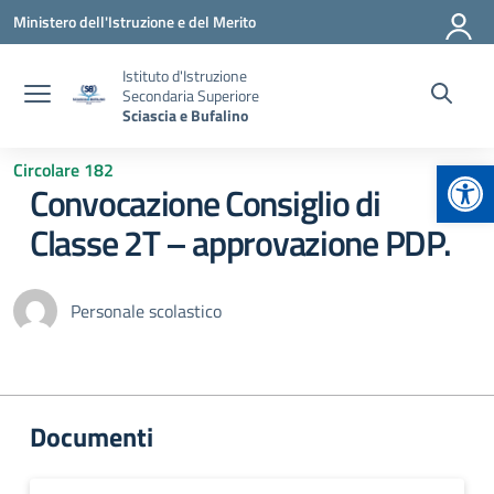
Vai ai contenuti
Vai al menu di navigazione
Vai al footer
Ministero dell'Istruzione e del Merito
Istituto d'Istruzione
Secondaria Superiore
Sciascia e Bufalino
Apr
Circolare 182
Convocazione Consiglio di
Classe 2T – approvazione PDP.
Personale scolastico
Documenti