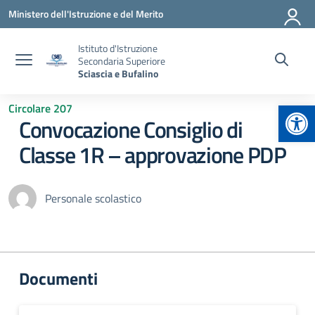
Vai ai contenuti
Vai al menu di navigazione
Vai al footer
Ministero dell'Istruzione e del Merito
Istituto d'Istruzione
Secondaria Superiore
Sciascia e Bufalino
Apr
Circolare 207
Convocazione Consiglio di
Classe 1R – approvazione PDP
Personale scolastico
Documenti