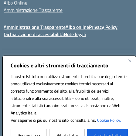
Albo Online
Amministrazione Trasparente
Amministrazione Trasparente
Albo online
Privacy Policy
Dichiarazione di accessibilità
Note legali
Centralino:
0923 569559
Email:
tpis02200a@istruzione.it
Posta elettronica certificata (PEC):
Cookies e altri strumenti di tracciamento
tpis02200a@pec.istruzione.it
Codice fiscale: 93066580817
Il nostro Istituto non utilizza strumenti di profilazione degli utenti -
Codice meccanografico:
TPIS02200A
sono utilizzati esclusivamente cookies tecnici necessari al
corretto funzionamento del sito, alla fruibilità dei servizi
VIA CESARÒ, 36 - 91016 ERICE - CASA SANTA (TP)
istituzionali e alla sua accessibilità – sono utilizzati, inoltre,
Telefono: 0923569559
strumenti statistici anonimizzati messi a disposizione da Web
Analytics Italia.
Hosting & Powered by 3D Solution S.r.l.
Per saperne di più sul nostro sito, consulta la ns.
Cookie Policy.
Concept & Design by Designers Italia
Personalizza
Rifiuta tutto
Accettare tutto