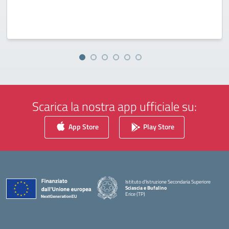
Scarica la nostra app ufficiale su:
App Store
Play Store
Istituto d'Istruzione Secondaria Superiore
Sciascia e Bufalino
Erice (TP)
— Visita la pagina iniziale della scuola