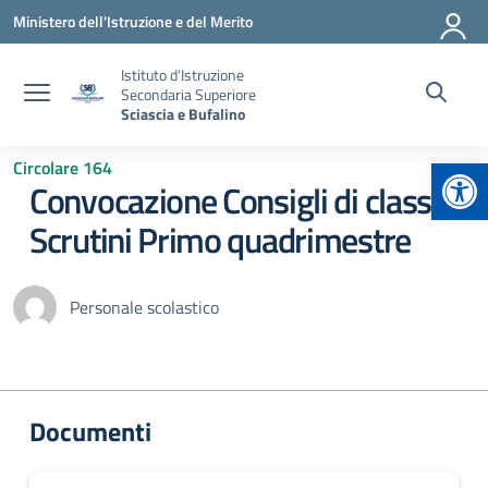
Vai ai contenuti
Vai al menu di navigazione
Vai al footer
Ministero dell'Istruzione e del Merito
Istituto d'Istruzione
Secondaria Superiore
Sciascia e Bufalino
Apr
Circolare 164
Convocazione Consigli di classe
Scrutini Primo quadrimestre
Personale scolastico
Documenti