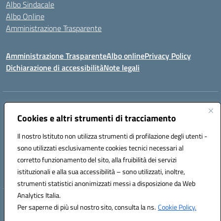
Albo Sindacale
Albo Online
Amministrazione Trasparente
Amministrazione Trasparente
Albo online
Privacy Policy
Dichiarazione di accessibilità
Note legali
Centralino:
0923 569559
Email:
tpis02200a@istruzione.it
Posta elettronica certificata (PEC):
Cookies e altri strumenti di tracciamento
tpis02200a@pec.istruzione.it
Codice fiscale: 93066580817
Il nostro Istituto non utilizza strumenti di profilazione degli utenti -
Codice meccanografico:
TPIS02200A
sono utilizzati esclusivamente cookies tecnici necessari al
corretto funzionamento del sito, alla fruibilità dei servizi
VIA CESARÒ, 36 - 91016 ERICE - CASA SANTA (TP)
istituzionali e alla sua accessibilità – sono utilizzati, inoltre,
Telefono: 0923569559
strumenti statistici anonimizzati messi a disposizione da Web
Analytics Italia.
Hosting & Powered by 3D Solution S.r.l.
Per saperne di più sul nostro sito, consulta la ns.
Cookie Policy.
Concept & Design by Designers Italia