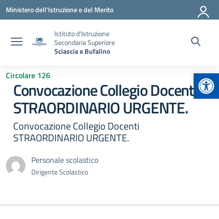
Vai ai contenuti
Vai al menu di navigazione
Vai al footer
Ministero dell'Istruzione e del Merito
Istituto d'Istruzione
Secondaria Superiore
Sciascia e Bufalino
Apr
Circolare 126
Convocazione Collegio Docenti
STRAORDINARIO URGENTE.
Convocazione Collegio Docenti
STRAORDINARIO URGENTE.
Personale scolastico
Dirigente Scolastico