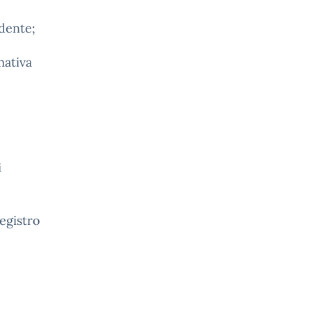
dente;
mativa
i
registro