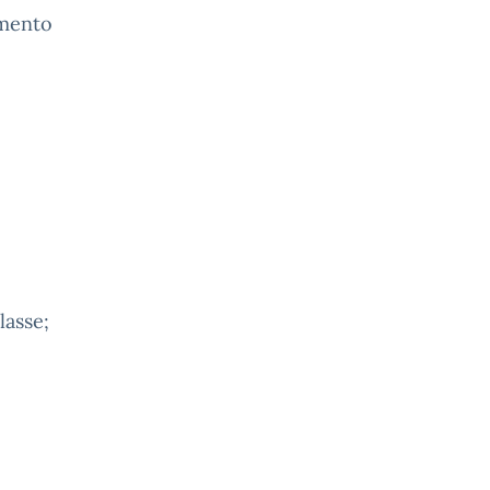
amento
lasse;