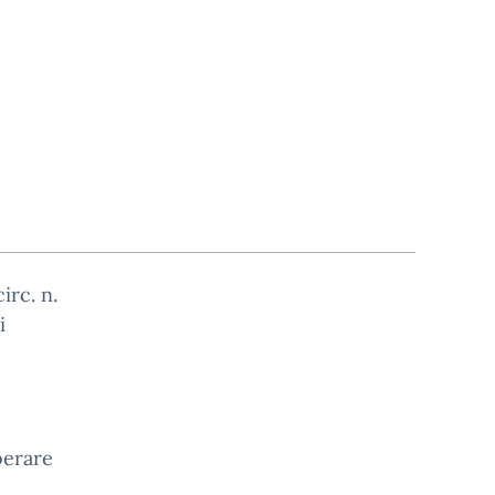
irc. n.
i
berare