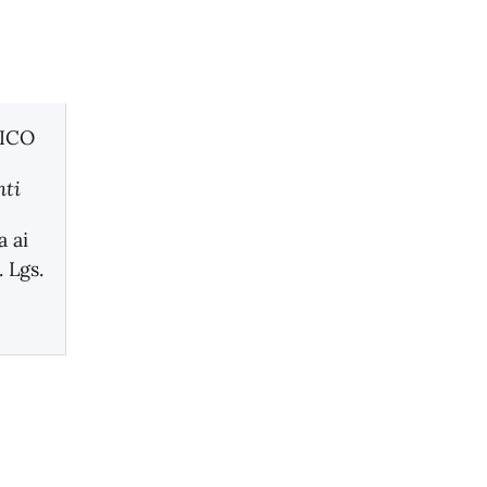
TICO
nti
 ai
. Lgs.