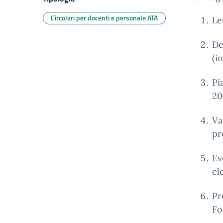
Circolari per docenti e personale ATA
Le
De
(i
Pi
20
Va
pr
Ev
el
Pr
Fo