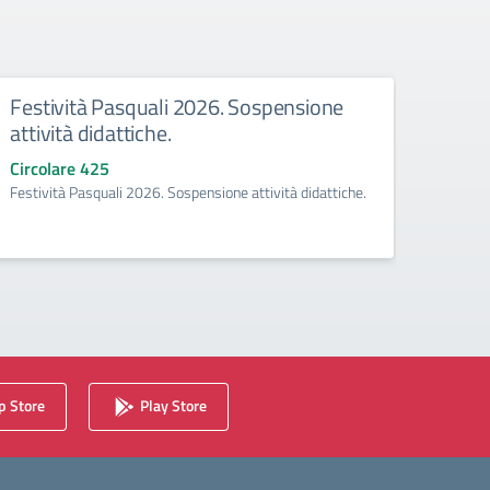
Festività Pasquali 2026. Sospensione
Comu
attività didattiche.
sito 
Circolare 425
Circo
Festività Pasquali 2026. Sospensione attività didattiche.
Comuni
d’Istitu
 Store
Play Store