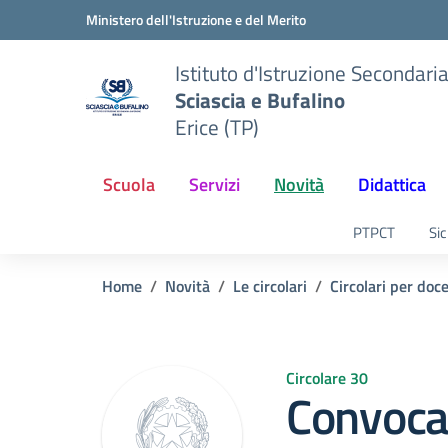
Vai ai contenuti
Vai al menu di navigazione
Vai al footer
Ministero dell'Istruzione e del Merito
Istituto d'Istruzione Secondari
Sciascia e Bufalino
Erice (TP)
Scuola
Servizi
Novità
Didattica
PTPCT
Sic
Home
Novità
Le circolari
Circolari per doc
Circolare 30
Convocaz