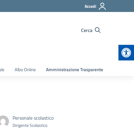
Accedi
Cerca
Apr
ale
Albo Online
Amministrazione Trasparente
Personale scolastico
Dirigente Scolastico