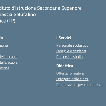
tituto d'Istruzione Secondaria Superiore
iascia e Bufalino
ice (TP)
Visita la pagina iniziale della scuola
la
I Servizi
zione
Personale scolastico
Famiglie e studenti
della scuola
Percorsi di studio
della scuola
Didattica
azione
Offerta formativa
I progetti delle classi
Progettazioni per competenze