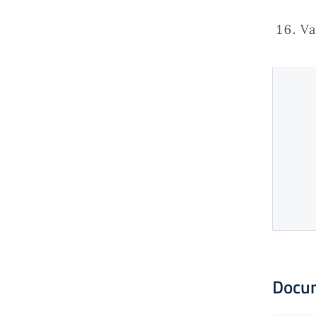
Va
Docu