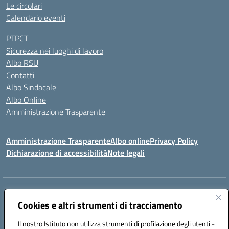
Le circolari
Calendario eventi
PTPCT
Sicurezza nei luoghi di lavoro
Albo RSU
Contatti
Albo Sindacale
Albo Online
Amministrazione Trasparente
Amministrazione Trasparente
Albo online
Privacy Policy
Dichiarazione di accessibilità
Note legali
Centralino:
0923 569559
Email:
tpis02200a@istruzione.it
Posta elettronica certificata (PEC):
Cookies e altri strumenti di tracciamento
tpis02200a@pec.istruzione.it
Codice fiscale: 93066580817
Il nostro Istituto non utilizza strumenti di profilazione degli utenti -