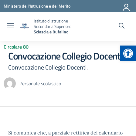
Vai ai contenuti
Vai al menu di navigazione
Vai al footer
Ministero dell'Istruzione e del Merito
Istituto d'Istruzione
Secondaria Superiore
Sciascia e Bufalino
Apr
Circolare 80
Convocazione Collegio Docenti.
Convocazione Collegio Docenti.
Personale scolastico
Si comunica che, a parziale rettifica del calendario