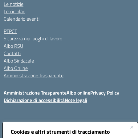
Le notizie
Le circolari
Calendario eventi
PTPCT
Sicurezza nei luoghi di lavoro
Albo RSU
Contatti
Albo Sindacale
Albo Online
Amministrazione Trasparente
Amministrazione Trasparente
Albo online
Privacy Policy
Dichiarazione di accessibilità
Note legali
Centralino:
0923 569559
Email:
tpis02200a@istruzione.it
Posta elettronica certificata (PEC):
Cookies e altri strumenti di tracciamento
tpis02200a@pec.istruzione.it