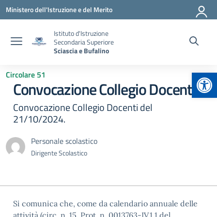
Vai ai contenuti
Vai al menu di navigazione
Vai al footer
Ministero dell'Istruzione e del Merito
Istituto d'Istruzione
Secondaria Superiore
Sciascia e Bufalino
Apr
Circolare 51
Convocazione Collegio Docenti.
Convocazione Collegio Docenti del
21/10/2024.
Personale scolastico
Dirigente Scolastico
Si comunica che, come da calendario annuale delle
attività (circ. n. 15, Prot. n. 0013763-IV.1.1 del