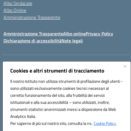
Albo Sindacale
Albo Online
Amministrazione Trasparente
Amministrazione Trasparente
Albo online
Privacy Policy
Dichiarazione di accessibilità
Note legali
Centralino:
0923 569559
Email:
tpis02200a@istruzione.it
Posta elettronica certificata (PEC):
Cookies e altri strumenti di tracciamento
tpis02200a@pec.istruzione.it
Codice fiscale: 93066580817
Il nostro Istituto non utilizza strumenti di profilazione degli utenti -
Codice meccanografico:
TPIS02200A
sono utilizzati esclusivamente cookies tecnici necessari al
corretto funzionamento del sito, alla fruibilità dei servizi
VIA CESARÒ, 36 - 91016 ERICE - CASA SANTA (TP)
istituzionali e alla sua accessibilità – sono utilizzati, inoltre,
Telefono: 0923569559
strumenti statistici anonimizzati messi a disposizione da Web
Analytics Italia.
Hosting & Powered by 3D Solution S.r.l.
Per saperne di più sul nostro sito, consulta la ns.
Cookie Policy.
Concept & Design by Designers Italia