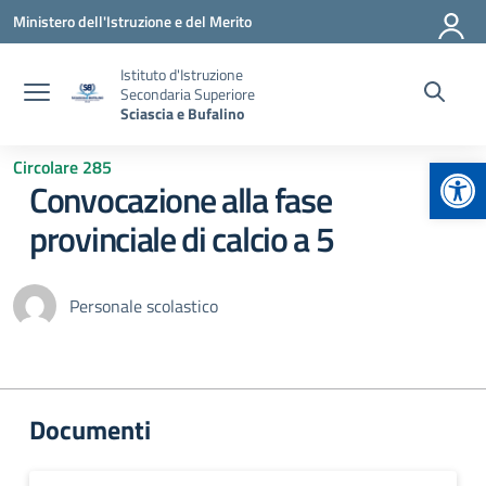
Vai ai contenuti
Vai al menu di navigazione
Vai al footer
Ministero dell'Istruzione e del Merito
Istituto d'Istruzione
Secondaria Superiore
Sciascia e Bufalino
Apr
Circolare 285
Convocazione alla fase
provinciale di calcio a 5
Personale scolastico
Documenti