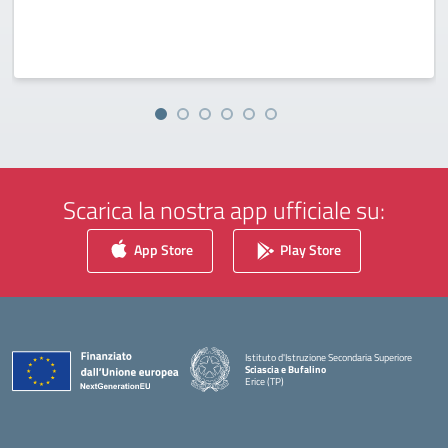
Scarica la nostra app ufficiale su:
App Store
Play Store
Istituto d'Istruzione Secondaria Superiore
Sciascia e Bufalino
Erice (TP)
— Visita la pagina iniziale della scuola