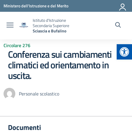
Vai ai contenuti
Vai al menu di navigazione
Vai al footer
Ministero dell'Istruzione e del Merito
Istituto d'Istruzione
Secondaria Superiore
Sciascia e Bufalino
Apr
Circolare 276
Conferenza sui cambiamenti
climatici ed orientamento in
uscita.
Personale scolastico
Documenti