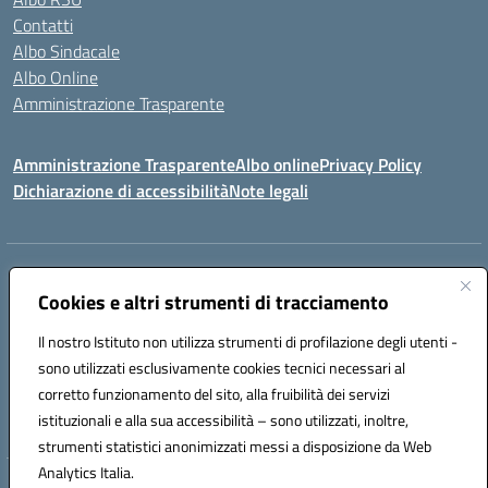
Contatti
Albo Sindacale
Albo Online
Amministrazione Trasparente
Amministrazione Trasparente
Albo online
Privacy Policy
Dichiarazione di accessibilità
Note legali
Centralino:
0923 569559
Email:
tpis02200a@istruzione.it
Posta elettronica certificata (PEC):
Cookies e altri strumenti di tracciamento
tpis02200a@pec.istruzione.it
Codice fiscale: 93066580817
Il nostro Istituto non utilizza strumenti di profilazione degli utenti -
Codice meccanografico:
TPIS02200A
sono utilizzati esclusivamente cookies tecnici necessari al
corretto funzionamento del sito, alla fruibilità dei servizi
VIA CESARÒ, 36 - 91016 ERICE - CASA SANTA (TP)
istituzionali e alla sua accessibilità – sono utilizzati, inoltre,
Telefono: 0923569559
strumenti statistici anonimizzati messi a disposizione da Web
Analytics Italia.