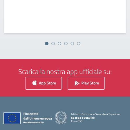
Scarica la nostra app ufficiale su:
App Store
Play Store
Istituto d'Istruzione Secondaria Superiore
Sciascia e Bufalino
Erice (TP)
— Visita la pagina iniziale della scuola