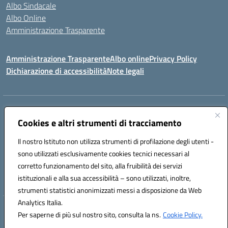
Albo Sindacale
Albo Online
Amministrazione Trasparente
Amministrazione Trasparente
Albo online
Privacy Policy
Dichiarazione di accessibilità
Note legali
Centralino:
0923 569559
Email:
tpis02200a@istruzione.it
Posta elettronica certificata (PEC):
Cookies e altri strumenti di tracciamento
tpis02200a@pec.istruzione.it
Codice fiscale: 93066580817
Il nostro Istituto non utilizza strumenti di profilazione degli utenti -
Codice meccanografico:
TPIS02200A
sono utilizzati esclusivamente cookies tecnici necessari al
corretto funzionamento del sito, alla fruibilità dei servizi
VIA CESARÒ, 36 - 91016 ERICE - CASA SANTA (TP)
istituzionali e alla sua accessibilità – sono utilizzati, inoltre,
Telefono: 0923569559
strumenti statistici anonimizzati messi a disposizione da Web
Analytics Italia.
Hosting & Powered by 3D Solution S.r.l.
Per saperne di più sul nostro sito, consulta la ns.
Cookie Policy.
Concept & Design by Designers Italia