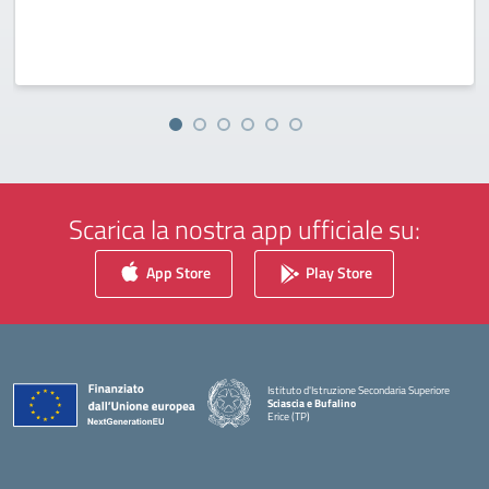
Scarica la nostra app ufficiale su:
App Store
Play Store
Istituto d'Istruzione Secondaria Superiore
Sciascia e Bufalino
Erice (TP)
— Visita la pagina iniziale della scuola