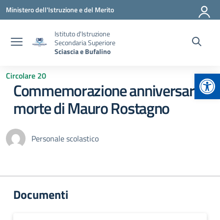
Vai ai contenuti
Vai al menu di navigazione
Vai al footer
Ministero dell'Istruzione e del Merito
Istituto d'Istruzione
Secondaria Superiore
Sciascia e Bufalino
Apr
Circolare 20
Commemorazione anniversario
morte di Mauro Rostagno
Personale scolastico
Documenti