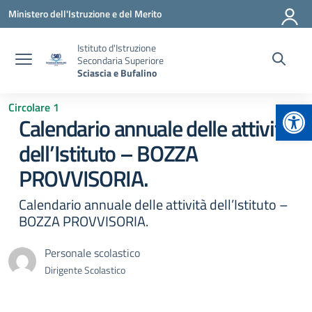
Vai ai contenuti
Vai al menu di navigazione
Vai al footer
Ministero dell'Istruzione e del Merito
Istituto d'Istruzione
Secondaria Superiore
Sciascia e Bufalino
Apr
Circolare 1
Calendario annuale delle attività
dell’Istituto – BOZZA
PROVVISORIA.
Calendario annuale delle attività dell’Istituto –
BOZZA PROVVISORIA.
Personale scolastico
Dirigente Scolastico