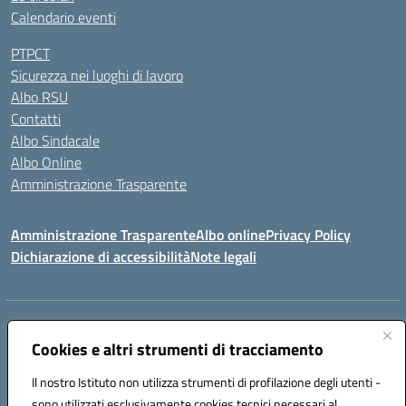
Calendario eventi
PTPCT
Sicurezza nei luoghi di lavoro
Albo RSU
Contatti
Albo Sindacale
Albo Online
Amministrazione Trasparente
Amministrazione Trasparente
Albo online
Privacy Policy
Dichiarazione di accessibilità
Note legali
Centralino:
0923 569559
Email:
tpis02200a@istruzione.it
Posta elettronica certificata (PEC):
Cookies e altri strumenti di tracciamento
tpis02200a@pec.istruzione.it
Codice fiscale: 93066580817
Il nostro Istituto non utilizza strumenti di profilazione degli utenti -
Codice meccanografico:
TPIS02200A
sono utilizzati esclusivamente cookies tecnici necessari al