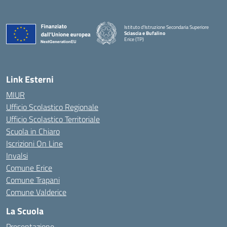
Istituto d'Istruzione Secondaria Superiore
Sciascia e Bufalino
Erice (TP)
— Visita la pagina iniziale della scuola
Link Esterni
MIUR
Ufficio Scolastico Regionale
Ufficio Scolastico Territoriale
Scuola in Chiaro
Iscrizioni On Line
Invalsi
Comune Erice
Comune Trapani
Comune Valderice
La Scuola
Presentazione