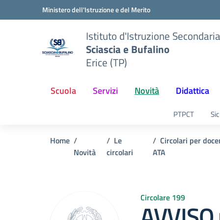
Vai ai contenuti
Vai al menu di navigazione
Vai al footer
Ministero dell'Istruzione e del Merito
Istituto d'Istruzione Secondari
Sciascia e Bufalino
Erice (TP)
Scuola
Servizi
Novità
Didattica
PTPCT
Sic
Home
Le
Circolari per doce
Novità
circolari
ATA
Circolare 199
AVVISO 