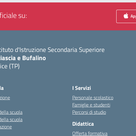
iciale su:
App
tituto d'Istruzione Secondaria Superiore
iascia e Bufalino
ice (TP)
Visita la pagina iniziale della scuola
la
I Servizi
zione
Personale scolastico
Famiglie e studenti
della scuola
Percorsi di studio
della scuola
Didattica
azione
Offerta formativa