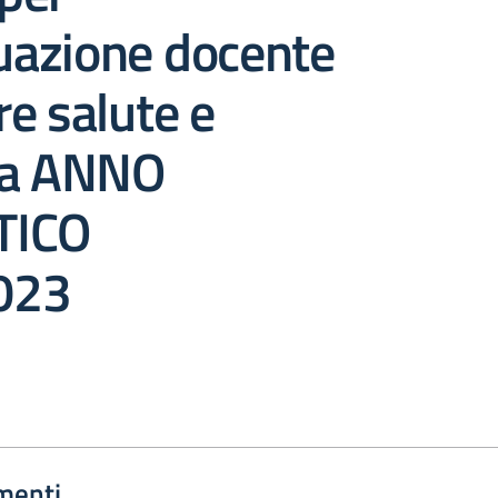
duazione docente
e salute e
za ANNO
TICO
023
menti