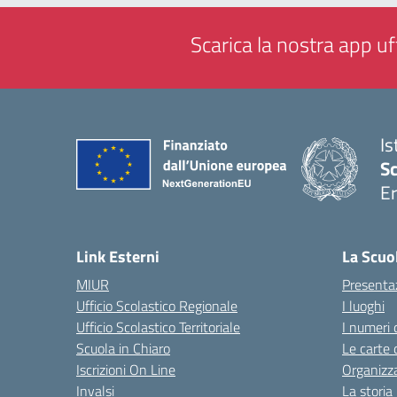
Scarica la nostra app uff
Is
Sc
Er
— 
Link Esterni
La Scuo
MIUR
Presenta
Ufficio Scolastico Regionale
I luoghi
Ufficio Scolastico Territoriale
I numeri 
Scuola in Chiaro
Le carte 
Iscrizioni On Line
Organizz
Invalsi
La storia