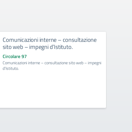
Comunicazioni interne – consultazione
Dispo
sito web – impegni d’Istituto.
e dei
scol
Circolare 97
resp
Comunicazioni interne – consultazione sito web – impegni
Intel
d’Istituto.
scola
Circol
Disposi
mobili 
respons