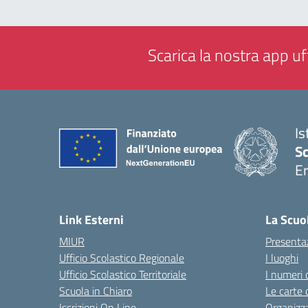
Scarica la nostra app uff
Is
Sc
Er
— 
Link Esterni
La Scuo
MIUR
Presenta
Ufficio Scolastico Regionale
I luoghi
Ufficio Scolastico Territoriale
I numeri 
Scuola in Chiaro
Le carte 
Iscrizioni On Line
Organizz