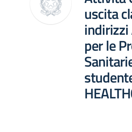
uscita c
indirizzi
per le P
Sanitari
studente
HEALTH