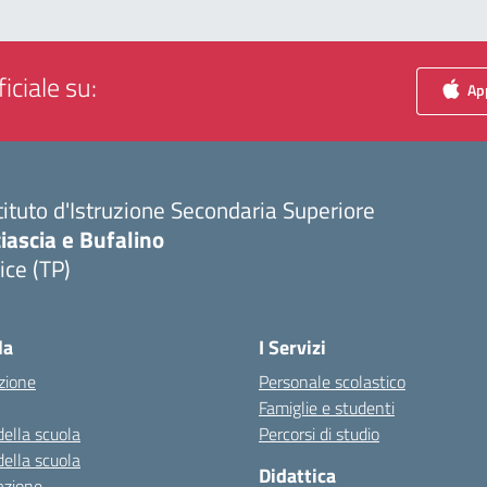
iciale su:
App
tituto d'Istruzione Secondaria Superiore
iascia e Bufalino
ice (TP)
Visita la pagina iniziale della scuola
la
I Servizi
zione
Personale scolastico
Famiglie e studenti
della scuola
Percorsi di studio
della scuola
Didattica
azione