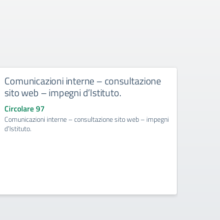
Comunicazioni interne – consultazione
Dispo
sito web – impegni d’Istituto.
e dei
scol
Circolare 97
resp
Comunicazioni interne – consultazione sito web – impegni
Intel
d’Istituto.
scola
Circol
Disposi
mobili 
respons