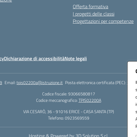
Offerta formativa
I progetti delle classi
Progettazioni per competenze
cy
Dichiarazione di accessibilità
Note legali
9
Email:
tpis02200a@istruzione.it
Posta elettronica certificata (PEC):
tpis0
Codice fiscale: 93066580817
Codice meccanografico:
TPIS02200A
VIA CESARÒ, 36 - 91016 ERICE - CASA SANTA (TP)
Telefono: 0923569559
Hosting & Powered by 3D Solution S.r.l.