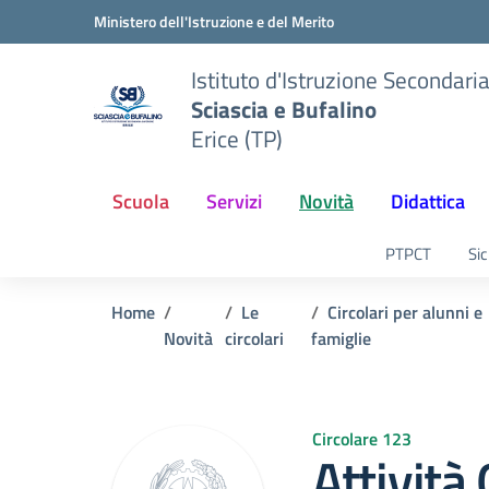
Vai ai contenuti
Vai al menu di navigazione
Vai al footer
Ministero dell'Istruzione e del Merito
Istituto d'Istruzione Secondari
Sciascia e Bufalino
Erice (TP)
Scuola
Servizi
Novità
Didattica
PTPCT
Sic
Home
Le
Circolari per alunni e
Novità
circolari
famiglie
Circolare 123
Attività