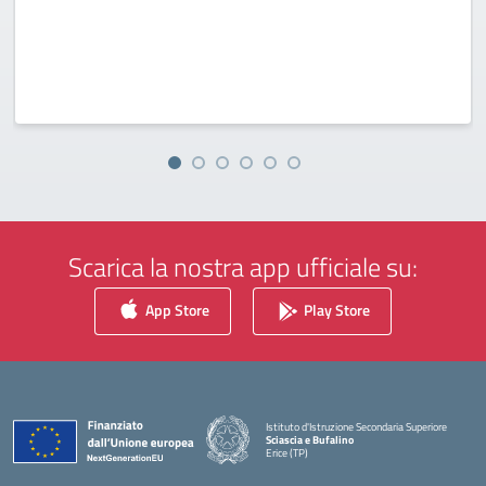
Scarica la nostra app ufficiale su:
App Store
Play Store
Istituto d'Istruzione Secondaria Superiore
Sciascia e Bufalino
Erice (TP)
— Visita la pagina iniziale della scuola