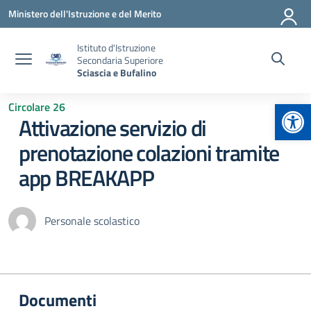
Vai ai contenuti
Vai al menu di navigazione
Vai al footer
Ministero dell'Istruzione e del Merito
Istituto d'Istruzione
Secondaria Superiore
Sciascia e Bufalino
Apr
Circolare 26
Attivazione servizio di
prenotazione colazioni tramite
app BREAKAPP
Personale scolastico
Documenti