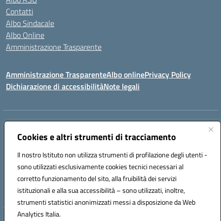
Contatti
Albo Sindacale
Albo Online
Amministrazione Trasparente
Amministrazione Trasparente
Albo online
Privacy Policy
Dichiarazione di accessibilità
Note legali
Centralino:
0923 569559
Email:
tpis02200a@istruzione.it
Posta elettronica certificata (PEC):
Cookies e altri strumenti di tracciamento
tpis02200a@pec.istruzione.it
Codice fiscale: 93066580817
Il nostro Istituto non utilizza strumenti di profilazione degli utenti -
Codice meccanografico:
TPIS02200A
sono utilizzati esclusivamente cookies tecnici necessari al
corretto funzionamento del sito, alla fruibilità dei servizi
VIA CESARÒ, 36 - 91016 ERICE - CASA SANTA (TP)
istituzionali e alla sua accessibilità – sono utilizzati, inoltre,
Telefono: 0923569559
strumenti statistici anonimizzati messi a disposizione da Web
Analytics Italia.