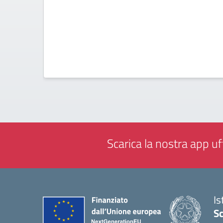
Scarica la nostra app uff
Is
Sc