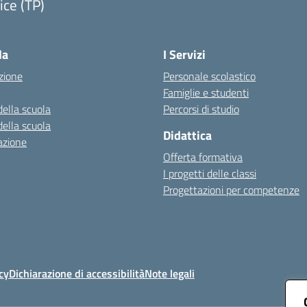
ice (TP)
Visita la pagina iniziale della scuola
la
I Servizi
zione
Personale scolastico
Famiglie e studenti
della scuola
Percorsi di studio
della scuola
Didattica
azione
Offerta formativa
I progetti delle classi
Progettazioni per competenze
cy
Dichiarazione di accessibilità
Note legali