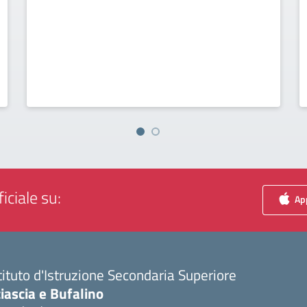
iciale su:
App
tituto d'Istruzione Secondaria Superiore
iascia e Bufalino