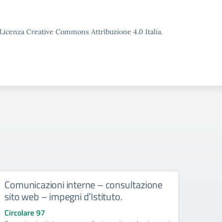
o Licenza Creative Commons Attribuzione 4.0 Italia.
Comunicazioni interne – consultazione
Dispo
sito web – impegni d’Istituto.
e dei
scol
Circolare 97
resp