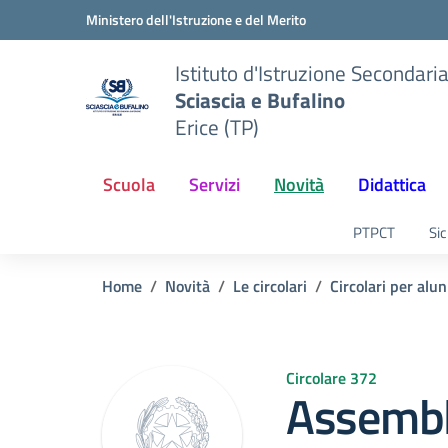
Vai ai contenuti
Vai al menu di navigazione
Vai al footer
Ministero dell'Istruzione e del Merito
Istituto d'Istruzione Secondari
Sciascia e Bufalino
Erice (TP)
Scuola
Servizi
Novità
Didattica
PTPCT
Sic
Home
Novità
Le circolari
Circolari per alun
Circolare 372
Assembl