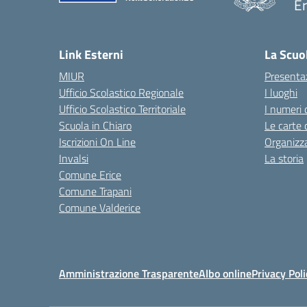
Er
— 
Link Esterni
La Scuo
MIUR
Presenta
Ufficio Scolastico Regionale
I luoghi
Ufficio Scolastico Territoriale
I numeri 
Scuola in Chiaro
Le carte 
Iscrizioni On Line
Organizz
Invalsi
La storia
Comune Erice
Comune Trapani
Comune Valderice
Amministrazione Trasparente
Albo online
Privacy Poli