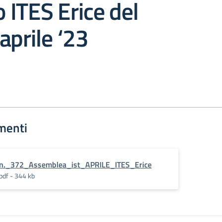
o ITES Erice del
aprile ‘23
menti
n._372_Assemblea_ist_APRILE_ITES_Erice
pdf - 344 kb