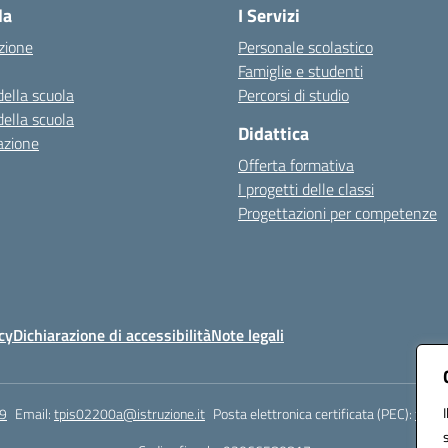
la
I Servizi
zione
Personale scolastico
Famiglie e studenti
della scuola
Percorsi di studio
della scuola
Didattica
azione
Offerta formativa
I progetti delle classi
Progettazioni per competenze
cy
Dichiarazione di accessibilità
Note legali
9
Email:
tpis02200a@istruzione.it
Posta elettronica certificata (PEC):
tpis0