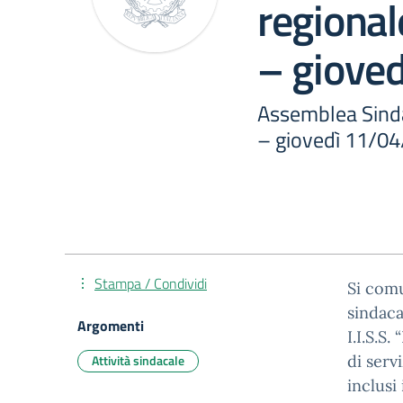
regional
– giove
Assemblea Sinda
– giovedì 11/0
Stampa / Condividi
Si com
sindaca
Argomenti
I.I.S.S.
Attività sindacale
di serv
inclusi