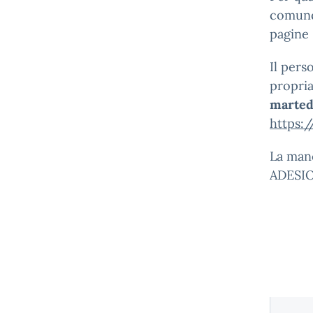
comunqu
pagine 
Il pers
propria
martedì
https:
La man
ADESI