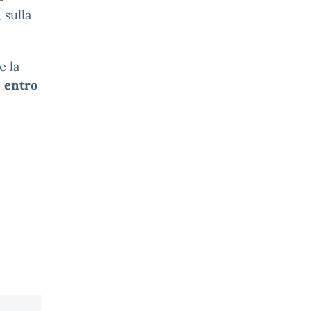
 sulla
e la
o
entro