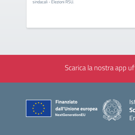
sindacali - Elezioni RSU.
Scarica la nostra app uff
Is
Sc
Er
— 