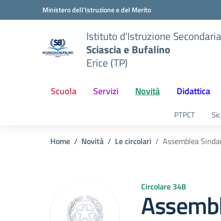
Vai ai contenuti
Vai al menu di navigazione
Vai al footer
Ministero dell'Istruzione e del Merito
Istituto d'Istruzione Secondari
Sciascia e Bufalino
Erice (TP)
Scuola
Servizi
Novità
Didattica
PTPCT
Sic
Home
Novità
Le circolari
Assemblea Sindac
Circolare 348
Assembl