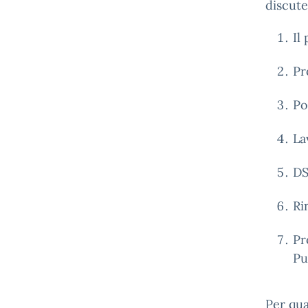
discute
Il
Pr
Po
La
DS
Ri
Pr
Pu
Per qua