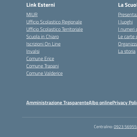
Link Esterni
La Scuo
MIUR
Presenta
Ufficio Scolastico Regionale
I luoghi
Ufficio Scolastico Territoriale
I numeri 
Scuola in Chiaro
Le carte 
Iscrizioni On Line
Organizz
Invalsi
La storia
Comune Erice
Comune Trapani
Comune Valderice
Amministrazione Trasparente
Albo online
Privacy Poli
Centralino:
0923 56955