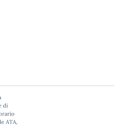
a
e di
 orario
le ATA,