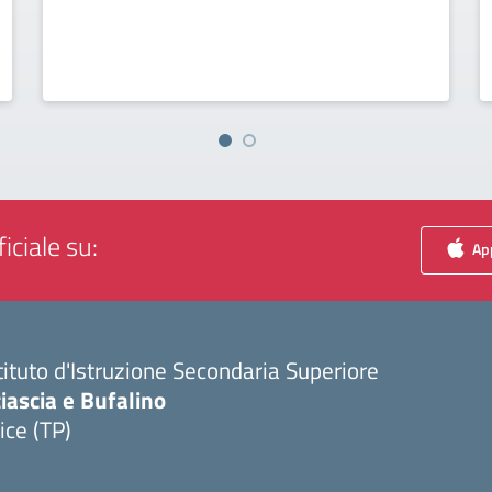
iciale su:
App
tituto d'Istruzione Secondaria Superiore
iascia e Bufalino
ice (TP)
Visita la pagina iniziale della scuola