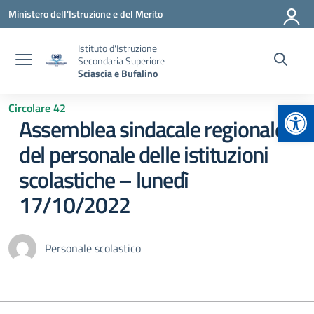
Vai ai contenuti
Vai al menu di navigazione
Vai al footer
Ministero dell'Istruzione e del Merito
Istituto d'Istruzione
Secondaria Superiore
Sciascia e Bufalino
Apr
Circolare 42
Assemblea sindacale regionale
del personale delle istituzioni
scolastiche – lunedì
17/10/2022
Personale scolastico