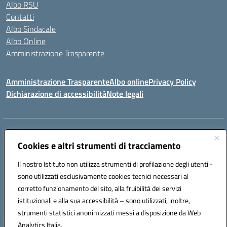
Albo RSU
Contatti
Albo Sindacale
Albo Online
Amministrazione Trasparente
Amministrazione Trasparente
Albo online
Privacy Policy
Dichiarazione di accessibilità
Note legali
Centralino:
0923 569559
Email:
tpis02200a@istruzione.it
Posta elettronica certificata (PEC):
Cookies e altri strumenti di tracciamento
tpis02200a@pec.istruzione.it
Codice fiscale: 93066580817
Il nostro Istituto non utilizza strumenti di profilazione degli utenti -
Codice meccanografico:
TPIS02200A
sono utilizzati esclusivamente cookies tecnici necessari al
corretto funzionamento del sito, alla fruibilità dei servizi
VIA CESARÒ, 36 - 91016 ERICE - CASA SANTA (TP)
istituzionali e alla sua accessibilità – sono utilizzati, inoltre,
Telefono: 0923569559
strumenti statistici anonimizzati messi a disposizione da Web
Analytics Italia.