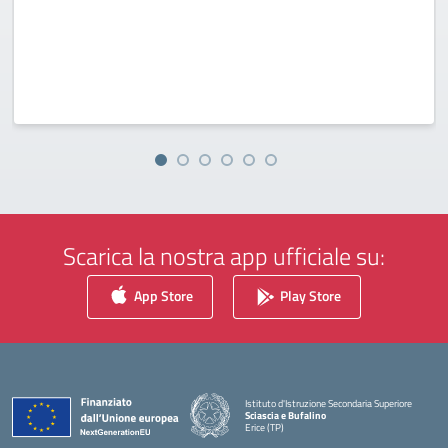
Scarica la nostra app ufficiale su:
App Store
Play Store
Istituto d'Istruzione Secondaria Superiore
Sciascia e Bufalino
Erice (TP)
— Visita la pagina iniziale della scuola