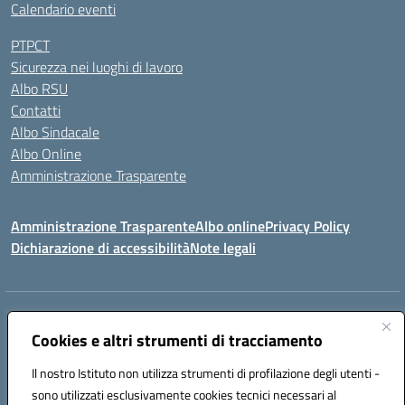
Calendario eventi
PTPCT
Sicurezza nei luoghi di lavoro
Albo RSU
Contatti
Albo Sindacale
Albo Online
Amministrazione Trasparente
Amministrazione Trasparente
Albo online
Privacy Policy
Dichiarazione di accessibilità
Note legali
Centralino:
0923 569559
Email:
tpis02200a@istruzione.it
Posta elettronica certificata (PEC):
Cookies e altri strumenti di tracciamento
tpis02200a@pec.istruzione.it
Codice fiscale: 93066580817
Il nostro Istituto non utilizza strumenti di profilazione degli utenti -
Codice meccanografico:
TPIS02200A
sono utilizzati esclusivamente cookies tecnici necessari al