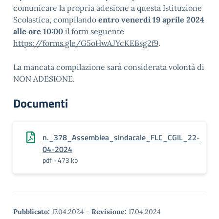
comunicare la propria adesione a questa Istituzione
Scolastica, compilando
entro venerdì 19 aprile 2024
alle ore 10:00
il form seguente
https://forms.gle/G5oHwAJYcKEBsg2f9
.
La mancata compilazione sarà considerata volontà di
NON ADESIONE.
Documenti
n._378_Assemblea_sindacale_FLC_CGIL_22-
04-2024
pdf - 473 kb
Pubblicato:
17.04.2024
-
Revisione:
17.04.2024