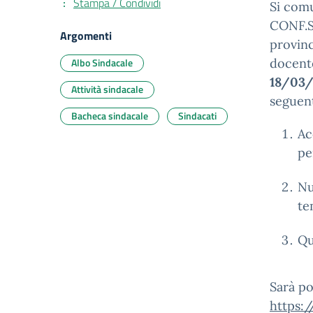
Stampa / Condividi
Si comu
CONF.S
Argomenti
provinc
Albo Sindacale
docente
18/03
Attività sindacale
seguent
Bacheca sindacale
Sindacati
Ac
pe
Nu
te
Qu
Sarà po
https: