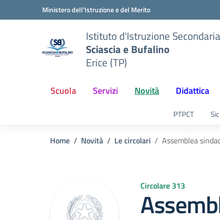
Vai ai contenuti
Vai al menu di navigazione
Vai al footer
Ministero dell'Istruzione e del Merito
Istituto d'Istruzione Secondari
Sciascia e Bufalino
Erice (TP)
Scuola
Servizi
Novità
Didattica
PTPCT
Sic
Home
Novità
Le circolari
Assemblea sindac
Circolare 313
Assembl