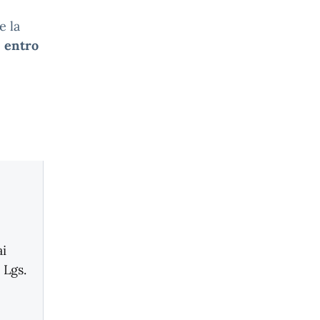
e la
o
entro
ai
. Lgs.