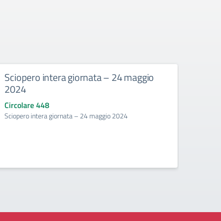
Sciopero intera giornata – 24 maggio
Asse
2024
vene
Circolare 448
Circo
Sciopero intera giornata – 24 maggio 2024
Assemb