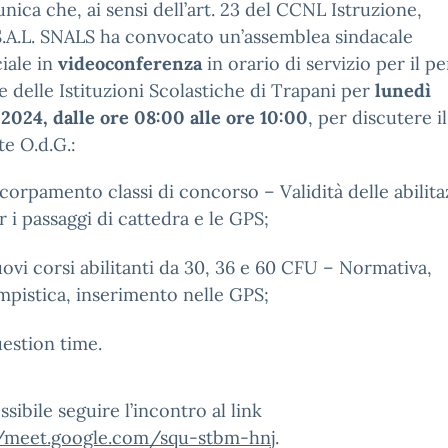
nica che, ai sensi dell’art. 23 del CCNL Istruzione,
.A.L. SNALS ha convocato un’assemblea sindacale
iale in
videoconferenza
in orario di servizio per il p
 delle Istituzioni Scolastiche di Trapani per
lunedì
/2024,
dalle ore 08:00 alle ore 10:00
, per discutere il
e O.d.G.:
corpamento classi di concorso – Validità delle abilita
r i passaggi di cattedra e le GPS;
ovi corsi abilitanti da 30, 36 e 60 CFU – Normativa,
mpistica, inserimento nelle GPS;
estion time.
ssibile seguire l’incontro al link
//meet.google.com/squ-stbm-hnj
.