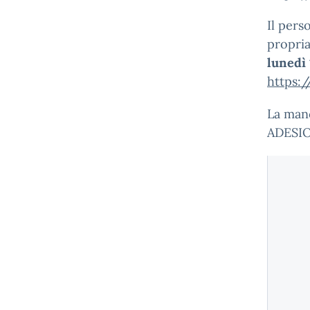
Il pers
propria
lunedì 
https:
La man
ADESI