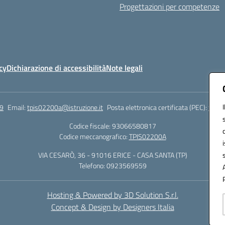
Progettazioni per competenze
cy
Dichiarazione di accessibilità
Note legali
9
Email:
tpis02200a@istruzione.it
Posta elettronica certificata (PEC):
tpis0
Codice fiscale: 93066580817
Codice meccanografico:
TPIS02200A
VIA CESARÒ, 36 - 91016 ERICE - CASA SANTA (TP)
Telefono: 0923569559
Hosting & Powered by 3D Solution S.r.l.
Concept & Design by Designers Italia