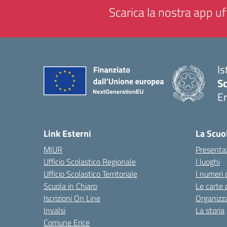
Scarica la nostra app uff
Is
Sc
Er
— 
Link Esterni
La Scuo
MIUR
Presenta
Ufficio Scolastico Regionale
I luoghi
Ufficio Scolastico Territoriale
I numeri 
Scuola in Chiaro
Le carte 
Iscrizioni On Line
Organizz
Invalsi
La storia
Comune Erice