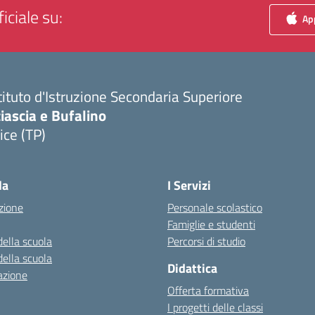
iciale su:
App
tituto d'Istruzione Secondaria Superiore
iascia e Bufalino
ice (TP)
Visita la pagina iniziale della scuola
la
I Servizi
zione
Personale scolastico
Famiglie e studenti
della scuola
Percorsi di studio
della scuola
Didattica
azione
Offerta formativa
I progetti delle classi