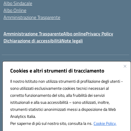
Albo Sindacale
Albo Online
Amministrazione Trasparente
Amministrazione Trasparente
Albo online
Privacy Policy
Dichiarazione di accessibilità
Note legali
Centralino:
0923 569559
Email:
tpis02200a@istruzione.it
Posta elettronica certificata (PEC):
Cookies e altri strumenti di tracciamento
tpis02200a@pec.istruzione.it
Codice fiscale: 93066580817
Il nostro Istituto non utilizza strumenti di profilazione degli utenti -
Codice meccanografico:
TPIS02200A
sono utilizzati esclusivamente cookies tecnici necessari al
corretto funzionamento del sito, alla fruibilità dei servizi
VIA CESARÒ, 36 - 91016 ERICE - CASA SANTA (TP)
istituzionali e alla sua accessibilità – sono utilizzati, inoltre,
Telefono: 0923569559
strumenti statistici anonimizzati messi a disposizione da Web
Analytics Italia.
Hosting & Powered by 3D Solution S.r.l.
Per saperne di più sul nostro sito, consulta la ns.
Cookie Policy.
Concept & Design by Designers Italia