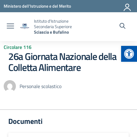
Vai ai contenuti
Vai al menu di navigazione
Vai al footer
Ministero dell'Istruzione e del Merito
Istituto d'Istruzione
Secondaria Superiore
Sciascia e Bufalino
Apr
Circolare 116
26a Giornata Nazionale della
Colletta Alimentare
Personale scolastico
Documenti