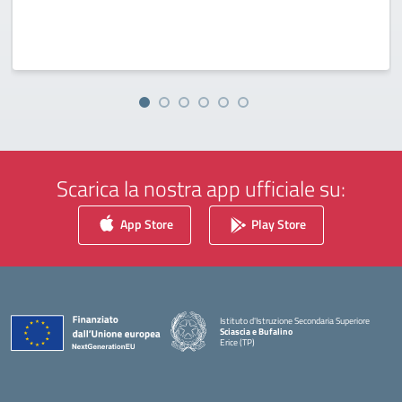
Scarica la nostra app ufficiale su:
App Store
Play Store
Istituto d'Istruzione Secondaria Superiore
Sciascia e Bufalino
Erice (TP)
— Visita la pagina iniziale della scuola