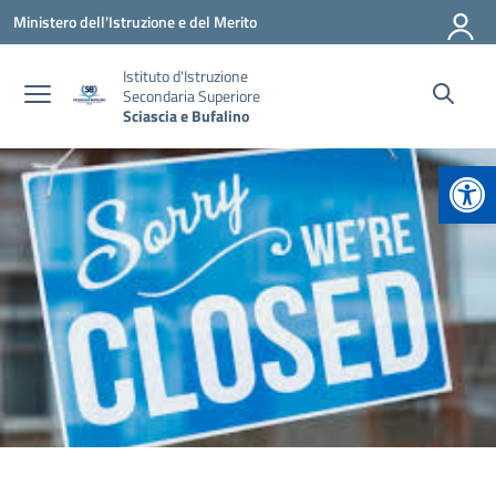
Vai ai contenuti
Vai al menu di navigazione
Vai al footer
Ministero dell'Istruzione e del Merito
Istituto d'Istruzione
Secondaria Superiore
Sciascia e Bufalino
Apr