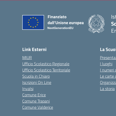
Is
Sc
Er
— 
Link Esterni
La Scuo
MIUR
Presenta
Ufficio Scolastico Regionale
I luoghi
Ufficio Scolastico Territoriale
I numeri 
Scuola in Chiaro
Le carte 
Iscrizioni On Line
Organizz
Invalsi
La storia
Comune Erice
Comune Trapani
Comune Valderice