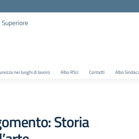
a Superiore
urezza nei luoghi di lavoro
Albo RSU
Contatti
Albo Sindac
omento: Storia
l’arte