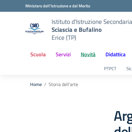
Vai ai contenuti
Vai al menu di navigazione
Vai al footer
Ministero dell'Istruzione e del Merito
Istituto d'Istruzione Secondari
Sciascia e Bufalino
Erice (TP)
Scuola
Servizi
Novità
Didattica
PTPCT
Sic
Home
Storia dell’arte
Arg
del