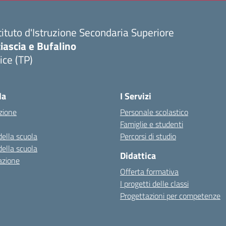
tituto d'Istruzione Secondaria Superiore
iascia e Bufalino
ice (TP)
Visita la pagina iniziale della scuola
la
I Servizi
zione
Personale scolastico
Famiglie e studenti
della scuola
Percorsi di studio
della scuola
Didattica
azione
Offerta formativa
I progetti delle classi
Progettazioni per competenze