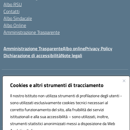
Albo RSU
Contatti
Albo Sindacale
Albo Online
Amministrazione Trasparente
Amministrazione Trasparente
Albo online
Privacy Policy
Dichiarazione di accessibilità
Note legali
Centralino:
0923 569559
Email:
tpis02200a@istruzione.it
Posta elettronica certificata (PEC):
Cookies e altri strumenti di tracciamento
tpis02200a@pec.istruzione.it
Codice fiscale: 93066580817
Il nostro Istituto non utilizza strumenti di profilazione degli utenti -
Codice meccanografico:
TPIS02200A
sono utilizzati esclusivamente cookies tecnici necessari al
corretto funzionamento del sito, alla fruibilità dei servizi
VIA CESARÒ, 36 - 91016 ERICE - CASA SANTA (TP)
istituzionali e alla sua accessibilità – sono utilizzati, inoltre,
Telefono: 0923569559
strumenti statistici anonimizzati messi a disposizione da Web