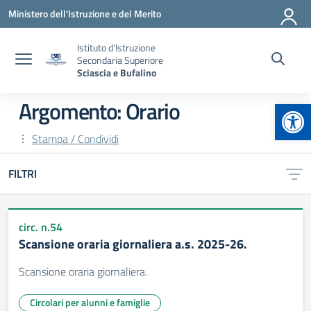
Vai ai contenuti
Vai al menu di navigazione
Vai al footer
Ministero dell'Istruzione e del Merito
Istituto d'Istruzione
Secondaria Superiore
Sciascia e Bufalino
Apr
Argomento: Orario
Stampa / Condividi
FILTRI
circ. n.54
Scansione oraria giornaliera a.s. 2025-26.
Scansione oraria giornaliera.
Circolari per alunni e famiglie