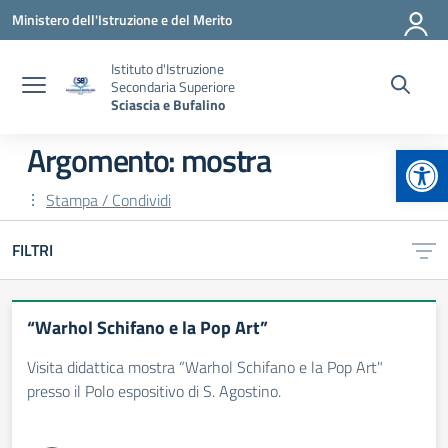
Vai ai contenuti
Vai al menu di navigazione
Vai al footer
Ministero dell'Istruzione e del Merito
Istituto d'Istruzione
Secondaria Superiore
Sciascia e Bufalino
Apr
Argomento: mostra
Stampa / Condividi
FILTRI
“Warhol Schifano e la Pop Art”
Visita didattica mostra “Warhol Schifano e la Pop Art"
presso il Polo espositivo di S. Agostino.