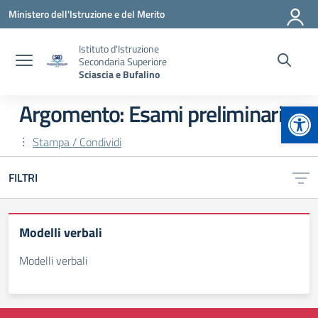
Vai ai contenuti
Vai al menu di navigazione
Vai al footer
Ministero dell'Istruzione e del Merito
Istituto d'Istruzione
Secondaria Superiore
Sciascia e Bufalino
Apr
Argomento: Esami preliminari
Stampa / Condividi
FILTRI
Modelli verbali
Modelli verbali