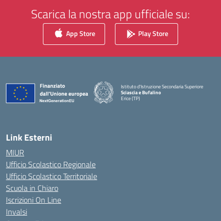
Scarica la nostra app ufficiale su:
App Store
Play Store
Istituto d'Istruzione Secondaria Superiore
Sciascia e Bufalino
Erice (TP)
— Visita la pagina iniziale della scuola
Link Esterni
MIUR
Ufficio Scolastico Regionale
Ufficio Scolastico Territoriale
Scuola in Chiaro
Iscrizioni On Line
Invalsi