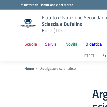
Vai ai contenuti
Vai al menu di navigazione
Vai al footer
Ministero dell'Istruzione e del Merito
Istituto d'Istruzione Secondari
Sciascia e Bufalino
Erice (TP)
Scuola
Servizi
Novità
Didattica
PTPCT
Sic
Home
Divulgatore scientifico
Ar
sci