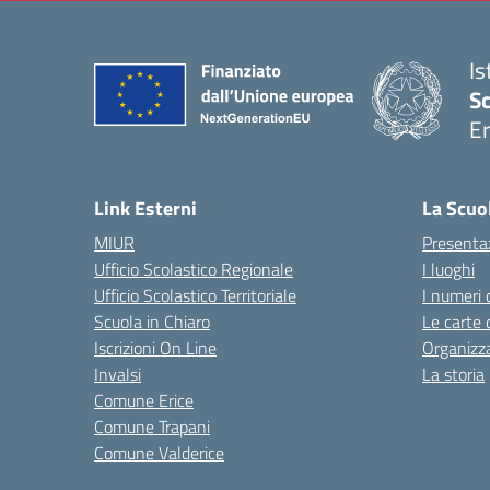
Is
Sc
Er
— 
Link Esterni
La Scuo
MIUR
Presenta
Ufficio Scolastico Regionale
I luoghi
Ufficio Scolastico Territoriale
I numeri 
Scuola in Chiaro
Le carte 
Iscrizioni On Line
Organizz
Invalsi
La storia
Comune Erice
Comune Trapani
Comune Valderice