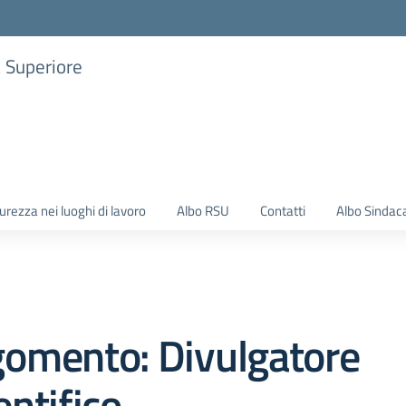
a Superiore
urezza nei luoghi di lavoro
Albo RSU
Contatti
Albo Sindac
gomento: Divulgatore
entifico