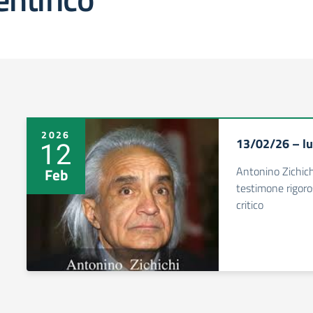
2026
13/02/26 – lu
12
Antonino Zichichi
Feb
testimone rigoros
critico