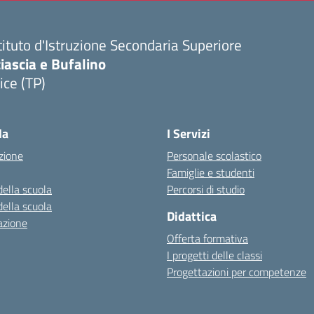
tituto d'Istruzione Secondaria Superiore
iascia e Bufalino
ice (TP)
Visita la pagina iniziale della scuola
la
I Servizi
zione
Personale scolastico
Famiglie e studenti
della scuola
Percorsi di studio
della scuola
Didattica
azione
Offerta formativa
I progetti delle classi
Progettazioni per competenze