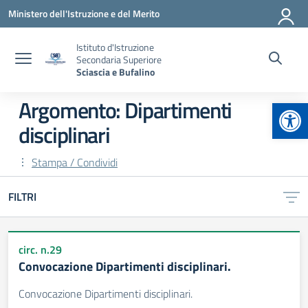
Vai ai contenuti
Vai al menu di navigazione
Vai al footer
Ministero dell'Istruzione e del Merito
Istituto d'Istruzione
Secondaria Superiore
Sciascia e Bufalino
Apr
Argomento: Dipartimenti
disciplinari
Stampa / Condividi
FILTRI
circ. n.29
Convocazione Dipartimenti disciplinari.
Convocazione Dipartimenti disciplinari.